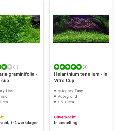
(1)
(3)
aria graminifolia -
Helanthium tenellum - In
o cup
Vitro Cup
ry: Hard
category: Easy
rond
Voorgrond
 8cm
↕ 5-10cm
eft
Uitverkocht
raad, 1-2 werkdagen
In bestelling