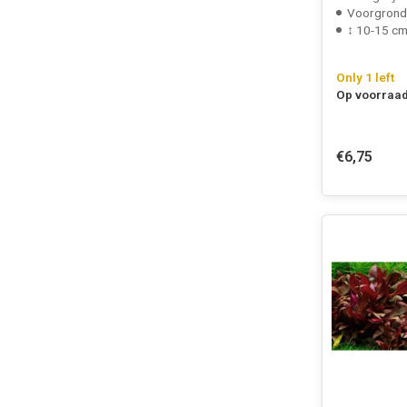
Voorgrond
↕ 10-15 c
Only 1 left
Op voorraad
€6,75