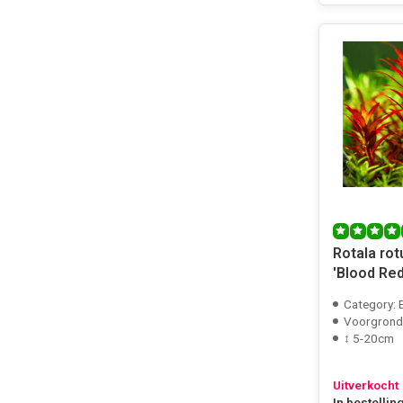
Rotala rot
'Blood Red'
Category: 
Voorgrond
↕ 5-20cm
Uitverkocht
In bestellin