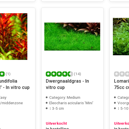
(1)
(14)
undifolia
Dwergnaaldgras - In
Lomari
 - In vitro cup
vitro cup
75cc c
Easy
Category: Medium
Catego
/middenzone
Eleocharis acicularis 'Mini'
Voorg
↕ 3-5 cm
↕ 5-10
Uitverkocht
Uitverk
g
In bestelling
In beste