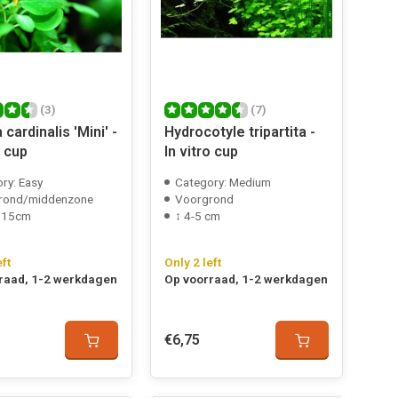
(3)
(7)
 cardinalis 'Mini' -
Hydrocotyle tripartita -
o cup
In vitro cup
ry: Easy
Category: Medium
rond/middenzone
Voorgrond
. 15cm
↕ 4-5 cm
eft
Only 2 left
raad, 1-2 werkdagen
Op voorraad, 1-2 werkdagen
€6,75