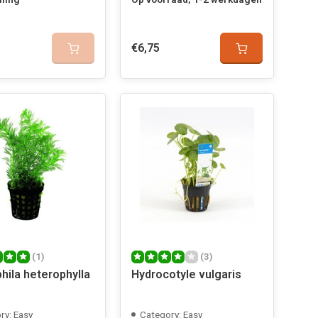
€6,75
(1)
(3)
hila heterophylla
Hydrocotyle vulgaris
ry: Easy
Category: Easy