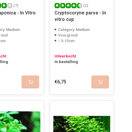
(7)
(2)
aponica - In Vitro
Cryptocoryne parva - In
vitro cup
ory: Medium
Category: Medium
rond
Voorgrond
 cm
↕ 5-10cm
ocht
Uitverkocht
lling
In bestelling
€6,75