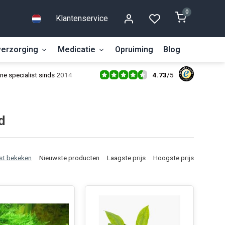
0
Klantenservice
erzorging
Medicatie
Opruiming
Blog
4.73
/
5
ne specialist sinds 2014
d
st bekeken
Nieuwste producten
Laagste prijs
Hoogste prijs