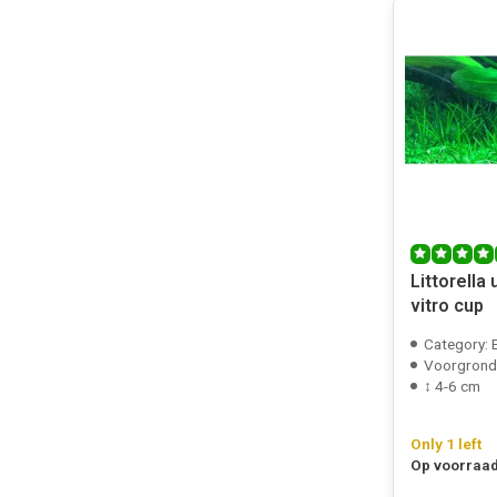
Littorella u
vitro cup
Category: 
Voorgrond
↕ 4-6 cm
Only 1 left
Op voorraad