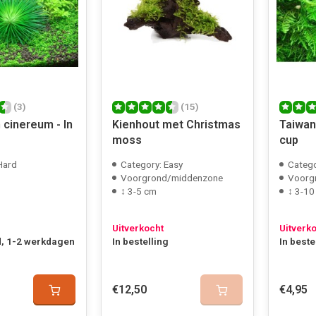
(3)
(15)
 cinereum - In
Kienhout met Christmas
Taiwan
moss
cup
Hard
Category: Easy
Catego
Voorgrond/middenzone
Voorg
↕ 3-5 cm
↕ 3-10
Uitverkocht
Uitverk
, 1-2 werkdagen
In bestelling
In beste
€12,50
€4,95