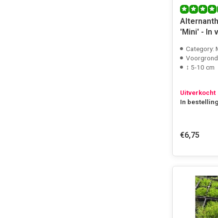
Alternanth
'Mini' - In 
Category:
Voorgrond
↕ 5-10 cm
Uitverkocht
In bestellin
€6,75