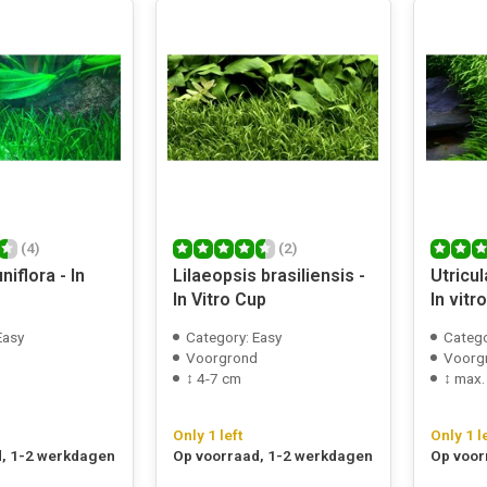
(4)
(2)
niflora - In
Lilaeopsis brasiliensis -
Utricul
In Vitro Cup
In vitr
Easy
Category: Easy
Catego
Voorgrond
Voorg
↕ 4-7 cm
↕ max.
Only 1 left
Only 1 l
, 1-2 werkdagen
Op voorraad, 1-2 werkdagen
Op voor