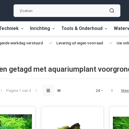
Techniek
Inrichting
Tools & Onderhoud
Waterv
lgende werkdag verstuurd
Levering uit eigen voorraad
Uw onli
en getagd met aquariumplant voorgron
Pagina 1 van 3
Mee