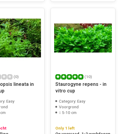
(0)
(10)
opsis lineata in
Staurogyne repens - in
up
vitro cup
ry: Easy
Category: Easy
rond
Voorgrond
 cm
↕ 5-10 cm
ocht
Only 1 left
lling
Op voorraad, 1-2 werkdagen