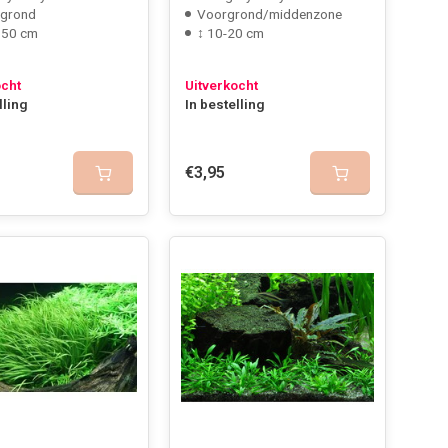
rgrond
Voorgrond/middenzone
 50 cm
↕ 10-20 cm
ocht
Uitverkocht
lling
In bestelling
€3,95