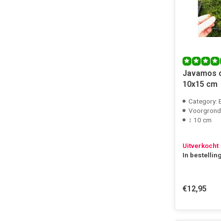
Javamos o
10x15 cm
Category: 
Voorgrond
↕ 10 cm
Uitverkocht
In bestellin
€12,95