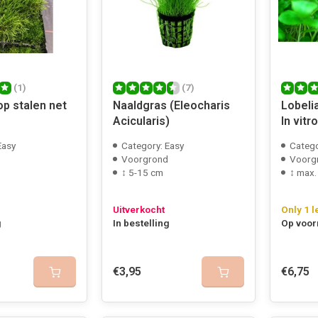
(1)
(7)
p stalen net
Naaldgras (Eleocharis
Lobelia
Acicularis)
In vitr
Easy
Category: Easy
Catego
Voorgrond
Voorg
↕ 5-15 cm
↕ max
Uitverkocht
Only 1 l
g
In bestelling
Op voor
€3,95
€6,75