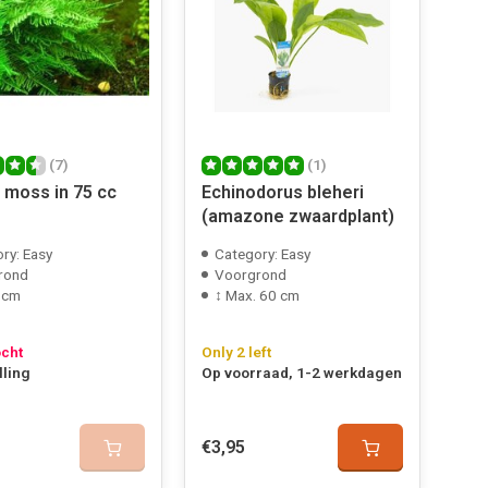
(7)
(1)
 moss in 75 cc
Echinodorus bleheri
(amazone zwaardplant)
ry: Easy
Category: Easy
rond
Voorgrond
 cm
↕ Max. 60 cm
ocht
Only 2 left
lling
Op voorraad, 1-2 werkdagen
€3,95