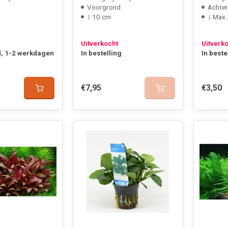
Voorgrond
Achte
m
↕ 10 cm
↕ Max.
Uitverkocht
Uitverk
, 1-2 werkdagen
In bestelling
In beste
€7,95
€3,50