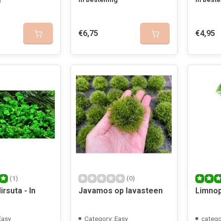
€6,75
€4,95
(1)
(0)
irsuta - In
Javamos op lavasteen
Limnop
Easy
Category: Easy
catego