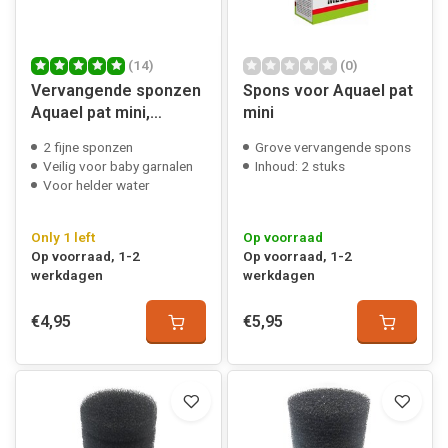
(14)
(0)
Vervangende sponzen
Spons voor Aquael pat
Aquael pat mini,
mini
turbo/circulator 500
2 fijne sponzen
Grove vervangende spons
Veilig voor baby garnalen
Inhoud: 2 stuks
Voor helder water
Only 1 left
Op voorraad
Op voorraad, 1-2
Op voorraad, 1-2
werkdagen
werkdagen
€4,95
€5,95