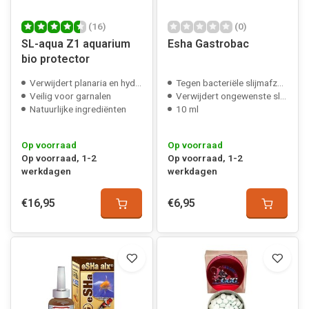
(16)
(0)
SL-aqua Z1 aquarium
Esha Gastrobac
bio protector
Verwijdert planaria en hydra
Tegen bacteriële slijmafzetting
Veilig voor garnalen
Verwijdert ongewenste slakken
Natuurlijke ingrediënten
10 ml
Op voorraad
Op voorraad
Op voorraad, 1-2
Op voorraad, 1-2
werkdagen
werkdagen
€16,95
€6,95