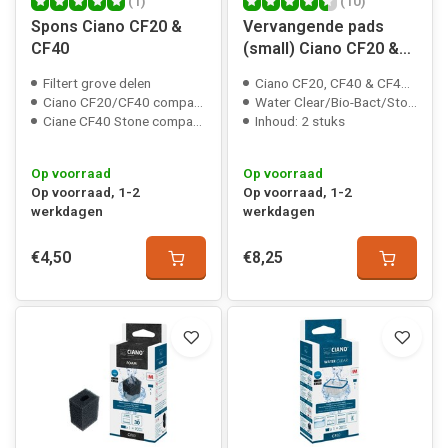
(1)
(10)
Spons Ciano CF20 &
Vervangende pads
CF40
(small) Ciano CF20 &
CF40
Filtert grove delen
Ciano CF20, CF40 & CF40 stone
Ciano CF20/CF40 compatible
Water Clear/Bio-Bact/Stop-Algae
Ciane CF40 Stone compatible
Inhoud: 2 stuks
Op voorraad
Op voorraad
Op voorraad, 1-2
Op voorraad, 1-2
werkdagen
werkdagen
€4,50
€8,25