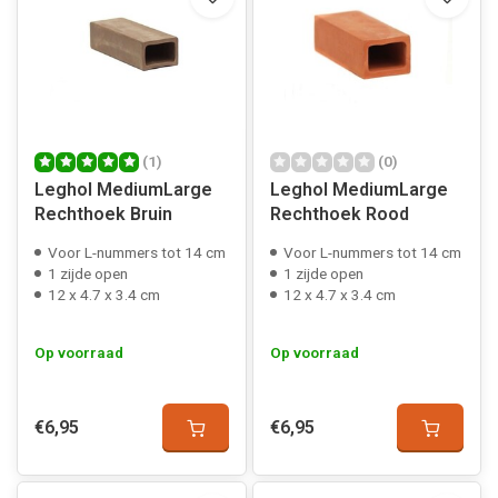
(1)
(0)
Leghol MediumLarge
Leghol MediumLarge
Rechthoek Bruin
Rechthoek Rood
Voor L-nummers tot 14 cm
Voor L-nummers tot 14 cm
1 zijde open
1 zijde open
12 x 4.7 x 3.4 cm
12 x 4.7 x 3.4 cm
Op voorraad
Op voorraad
€6,95
€6,95