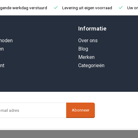
lgende werkdag verstuurd
Levering uit eigen voorraad
Uw onl
Informatie
hoden
Over ons
en
Blog
Merken
nt
Categorieën
Abonneer