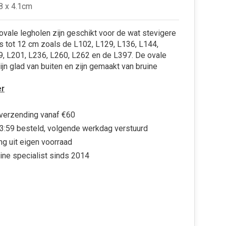
.8 x 4.1cm
ovale legholen zijn geschikt voor de wat stevigere
 tot 12 cm zoals de L102, L129, L136, L144,
9, L201, L236, L260, L262 en de L397. De ovale
ijn glad van buiten en zijn gemaakt van bruine
r
 verzending vanaf €60
3:59 besteld, volgende werkdag verstuurd
ng uit eigen voorraad
ine specialist sinds 2014