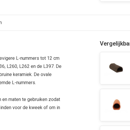
n
Vergelijkb
tevigere L-nummers tot 12 cm
236, L260, L262 en de L397. De
 bruine keramiek. De ovale
noemde L-nummers.
n en maten te gebruiken zodat
vinden voor de kweek of om in