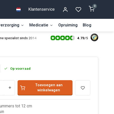
0
Klantenservice
erzorging
Medicatie
Opruiming
Blog
4.73
/
5
ne specialist sinds 2014
Op voorraad
Toevoegen aan
+
winkelwagen
nummers tot 12 cm
uin