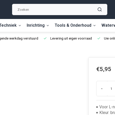
Techniek
Inrichting
Tools & Onderhoud
Waterv
lgende werkdag verstuurd
Levering uit eigen voorraad
Uw onli
€5,95
-
Voor L-
Kleur: br