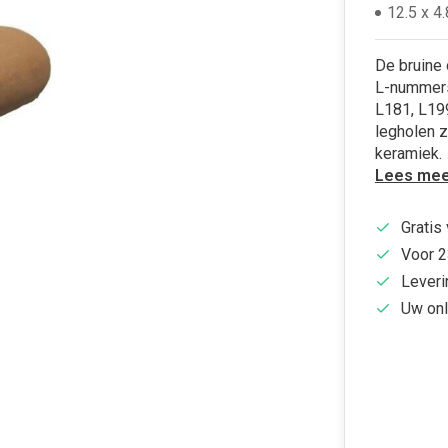
12.5 x 4
De bruine 
L-nummers
L181, L19
legholen z
keramiek.
Lees mee
Gratis
Voor 2
Leveri
Uw onl