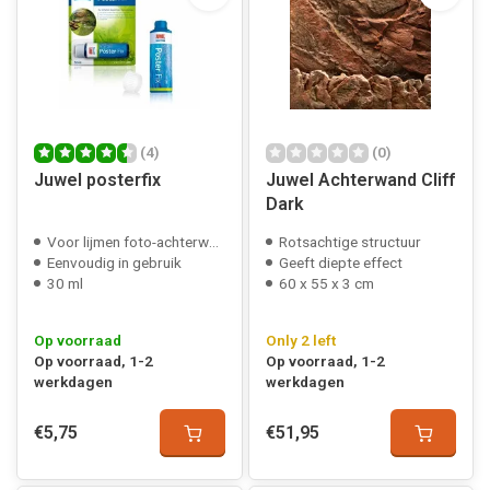
(4)
(0)
Juwel posterfix
Juwel Achterwand Cliff
Dark
Voor lijmen foto-achterwanden
Rotsachtige structuur
Eenvoudig in gebruik
Geeft diepte effect
30 ml
60 x 55 x 3 cm
Op voorraad
Only 2 left
Op voorraad, 1-2
Op voorraad, 1-2
werkdagen
werkdagen
€5,75
€51,95