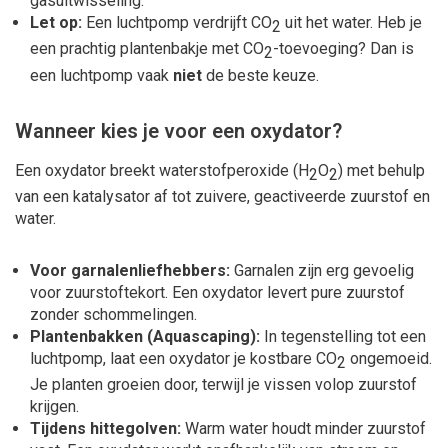
gasuitwisseling.
Let op:
Een luchtpomp verdrijft CO
uit het water. Heb je
2
een prachtig plantenbakje met CO
-toevoeging? Dan is
2
een luchtpomp vaak
niet
de beste keuze.
Wanneer kies je voor een oxydator?
Een oxydator breekt waterstofperoxide (H
O
) met behulp
2
2
van een katalysator af tot zuivere, geactiveerde zuurstof en
water.
Voor garnalenliefhebbers:
Garnalen zijn erg gevoelig
voor zuurstoftekort. Een oxydator levert pure zuurstof
zonder schommelingen.
Plantenbakken (Aquascaping):
In tegenstelling tot een
luchtpomp, laat een oxydator je kostbare CO
ongemoeid.
2
Je planten groeien door, terwijl je vissen volop zuurstof
krijgen.
Tijdens hittegolven:
Warm water houdt minder zuurstof