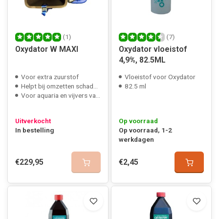
(1)
(7)
Oxydator W MAXI
Oxydator vloeistof
4,9%, 82.5ML
Voor extra zuurstof
Vloeistof voor Oxydator
Helpt bij omzetten schadeljke stoffen
82.5 ml
Voor aquaria en vijvers van 400-40000 liter
Uitverkocht
Op voorraad
In bestelling
Op voorraad, 1-2
werkdagen
€229,95
€2,45