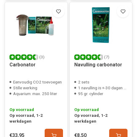
(3)
(7)
Carbonator
Navulling carbonator
Eenvoudig CO2 toevoegen
2 sets
Stille werking
1 navulling is +-30 dagen CO2
Aquarium: max. 250 liter
95 gr. cylinder
Op voorraad
Op voorraad
Op voorraad, 1-2
Op voorraad, 1-2
werkdagen
werkdagen
€33,95
€8,50