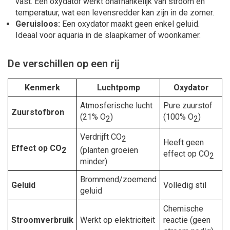
vast. Een oxydator werkt onafhankelijk van stroom en
temperatuur, wat een levensredder kan zijn in de zomer.
Geruisloos:
Een oxydator maakt geen enkel geluid.
Ideaal voor aquaria in de slaapkamer of woonkamer.
De verschillen op een rij
Kenmerk
Luchtpomp
Oxydator
Atmosferische lucht
Pure zuurstof
Zuurstofbron
(21% O
)
(100% O
)
2
2
Verdrijft CO
2
Heeft geen
Effect op CO
2
(planten groeien
effect op CO
2
minder)
Brommend/zoemend
Geluid
Volledig stil
geluid
Chemische
Stroomverbruik
Werkt op elektriciteit
reactie (geen