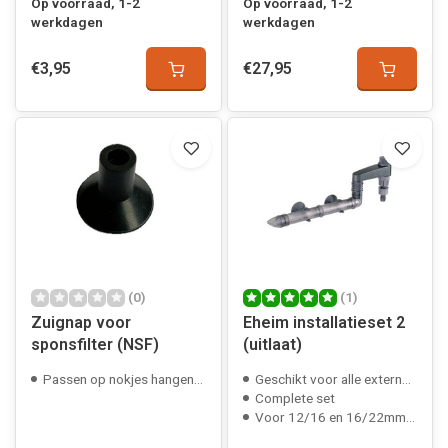
Op voorraad, 1-2
Op voorraad, 1-2
werkdagen
werkdagen
€3,95
€27,95
(0)
(1)
Zuignap voor
Eheim installatieset 2
sponsfilter (NSF)
(uitlaat)
Passen op nokjes hangende sponsfilters
Geschikt voor alle externe filters
Complete set
Voor 12/16 en 16/22mm slang