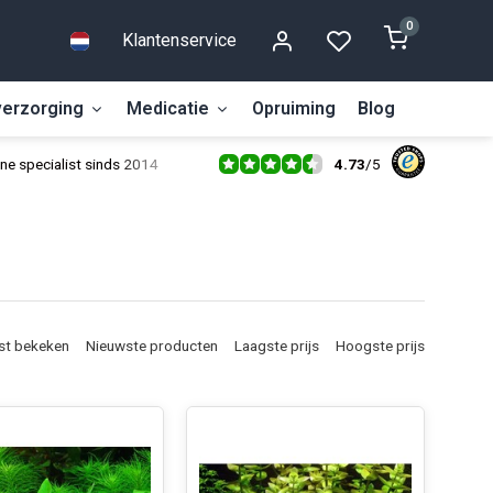
0
Klantenservice
erzorging
Medicatie
Opruiming
Blog
4.73
/
5
ne specialist sinds 2014
st bekeken
Nieuwste producten
Laagste prijs
Hoogste prijs