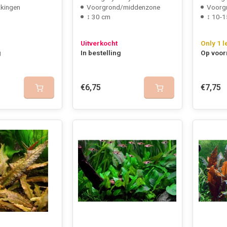
kkingen
Voorgrond/middenzone
Voorg
↕ 30 cm
↕ 10-1
Uitverkocht
Only 1 l
g
In bestelling
Op voor
€6,75
€7,75