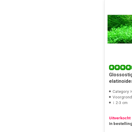
Glossost
elatinoides
Category: 
Voorgrond
↕ 2-3 cm
Uitverkocht
In bestellin