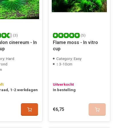
(3)
(5)
ulon cinereum - In
Flame moss - In vitro
Cup
cup
ry: Hard
Category: Easy
rond
↕ 3-10cm
cm
eft
Uitverkocht
raad, 1-2 werkdagen
In bestelling
€6,75