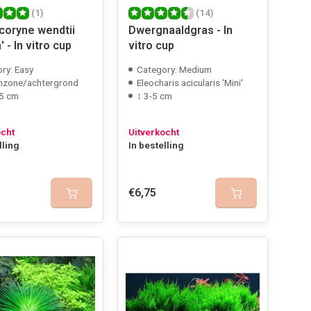
(1)
(14)
coryne wendtii
Dwergnaaldgras - In
' - In vitro cup
vitro cup
ry: Easy
Category: Medium
nzone/achtergrond
Eleocharis acicularis 'Mini'
5 cm
↕ 3-5 cm
ocht
Uitverkocht
lling
In bestelling
€6,75