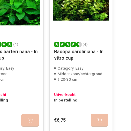
(1)
(4)
 barteri nana - In
Bacopa caroliniana - In
up
vitro cup
ry: Easy
Category: Easy
rond
Middenzone/achtergrond
 cm
↕ 20-30 cm
ocht
Uitverkocht
lling
In bestelling
€6,75