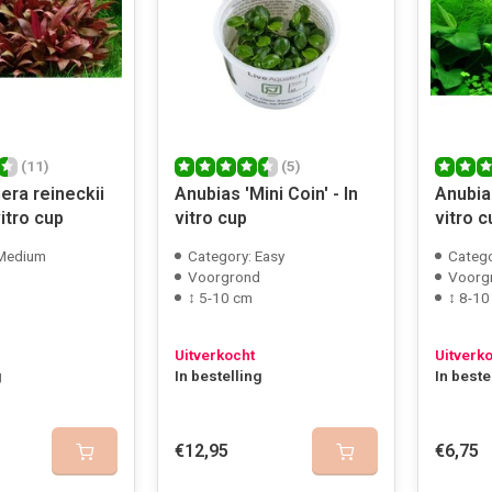
(11)
(5)
era reineckii
Anubias 'Mini Coin' - In
Anubias
vitro cup
vitro cup
vitro c
 Medium
Category: Easy
Catego
Voorgrond
Voorg
↕ 5-10 cm
↕ 8-10
Uitverkocht
Uitverk
g
In bestelling
In beste
€12,95
€6,75