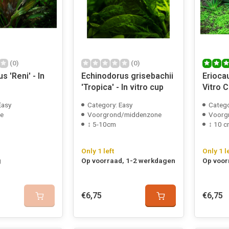
(0)
(0)
s 'Reni' - In
Echinodorus grisebachii
Erioca
'Tropica' - In vitro cup
Vitro 
Easy
Category: Easy
Catego
e
Voorgrond/middenzone
Voorg
↕ 5-10cm
↕ 10 
Only 1 left
Only 1 l
g
Op voorraad, 1-2 werkdagen
Op voor
€6,75
€6,75