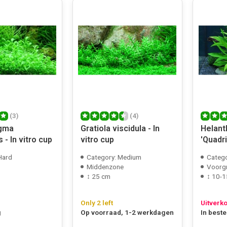
(3)
(4)
igma
Gratiola viscidula - In
Helant
 - In vitro cup
vitro cup
'Quadri
Vitro 
Hard
Category: Medium
Catego
Middenzone
Voorg
↕ 25 cm
↕ 10-1
Only 2 left
Uitverk
g
Op voorraad, 1-2 werkdagen
In beste