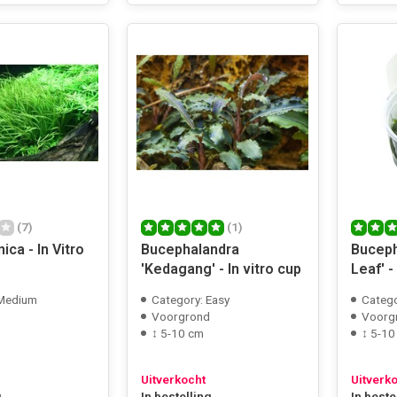
(7)
(1)
ica - In Vitro
Bucephalandra
Buceph
'Kedagang' - In vitro cup
Leaf' -
 Medium
Category: Easy
Catego
Voorgrond
Voorg
↕ 5-10 cm
↕ 5-10
Uitverkocht
Uitverk
g
In bestelling
In beste