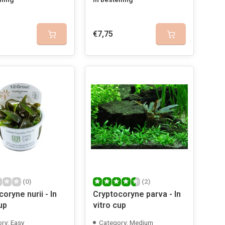
€7,75
(0)
(2)
oryne nurii - In
Cryptocoryne parva - In
up
vitro cup
ry: Easy
Category: Medium