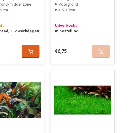
rond/middenzone
Voorgrond
5 cm
↕ 5-10cm
eft
Uitverkocht
raad, 1-2 werkdagen
In bestelling
€6,75