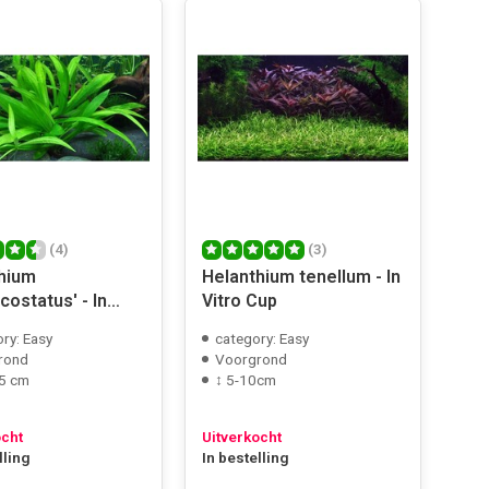
(4)
(3)
hium
Helanthium tenellum - In
costatus' - In
Vitro Cup
Cup
ry: Easy
category: Easy
rond
Voorgrond
5 cm
↕ 5-10cm
ocht
Uitverkocht
lling
In bestelling