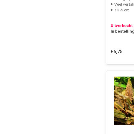
Veel verta
↕ 3-5 cm
Uitverkocht
In bestellin
€6,75