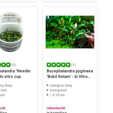
(2)
(1)
alandra 'Needle
Bucephalandra pygmaea
 In vitro cup
'Bukit Kelam' - In Vitro
Cup
ry: Easy
Category: Easy
rond
Voorgrond
 cm
↕ 5-10 cm
ocht
Uitverkocht
lling
In bestelling