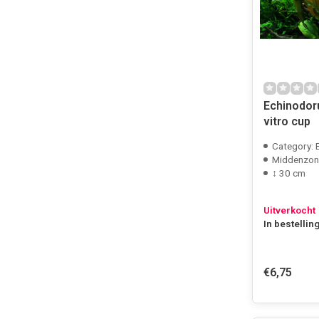
Echinodoru
vitro cup
Category: 
Middenzon
↕ 30 cm
Uitverkocht
In bestellin
€6,75