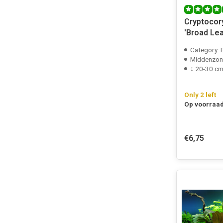
Cryptocor
'Broad Leaf
cup
Category: 
Middenzon
↕ 20-30 c
Only 2 left
Op voorraad
€6,75