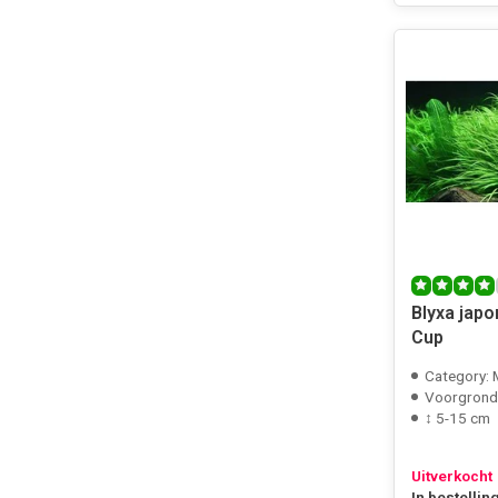
Blyxa japon
Cup
Category:
Voorgrond
↕ 5-15 cm
Uitverkocht
In bestellin