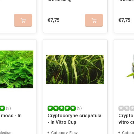
€7,75
€7,75
(3)
(5)
 moss - In
Cryptocoryne crispatula
Cryptoc
- In Vitro Cup
vitro c
 Medium
Category: Easy
Catego