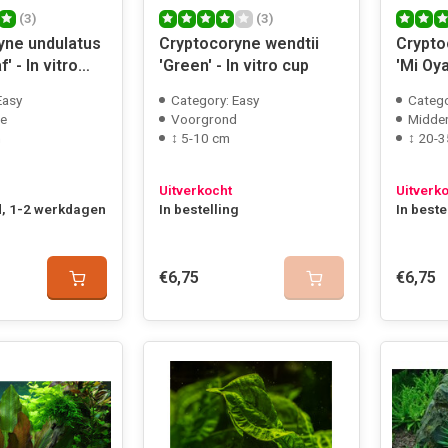
(3)
(3)
yne undulatus
Cryptocoryne wendtii
Crypto
' - In vitro
'Green' - In vitro cup
'Mi Oya
Easy
Category: Easy
Catego
e
Voorgrond
Midde
m
↕ 5-10 cm
↕ 20-3
Uitverkocht
Uitverk
, 1-2 werkdagen
In bestelling
In beste
€6,75
€6,75