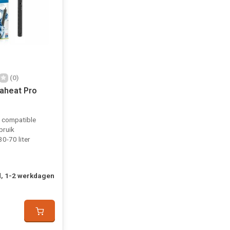
(0)
aheat Pro
r compatible
bruik
0-70 liter
, 1-2 werkdagen