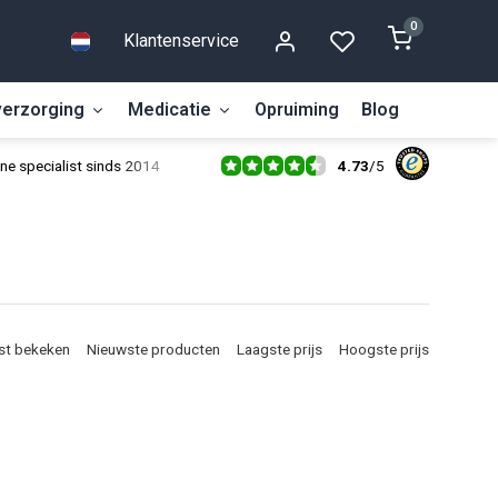
0
Klantenservice
erzorging
Medicatie
Opruiming
Blog
4.73
/
5
ne specialist sinds 2014
st bekeken
Nieuwste producten
Laagste prijs
Hoogste prijs