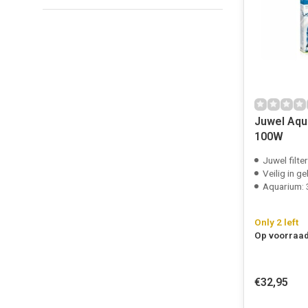
Juwel Aqu
100W
Juwel filte
Veilig in ge
Aquarium: 3
Only 2 left
Op voorraad
€32,95