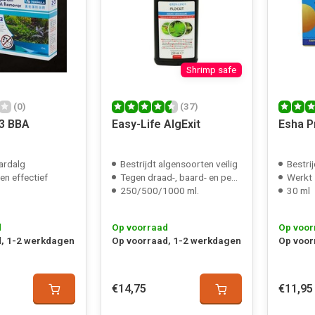
Shrimp safe
(0)
(37)
3 BBA
Easy-Life AlgExit
Esha P
ardalg
Bestrijdt algensoorten veilig
Bestri
en effectief
Tegen draad-, baard- en penseelalg
Werkt 
250/500/1000 ml.
30 ml
d
Op voorraad
Op voor
, 1-2 werkdagen
Op voorraad, 1-2 werkdagen
Op voor
€14,75
€11,95