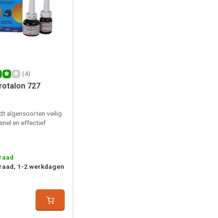
(4)
rotalon 727
jdt algensoorten veilig
snel en effectief
raad
raad, 1-2 werkdagen