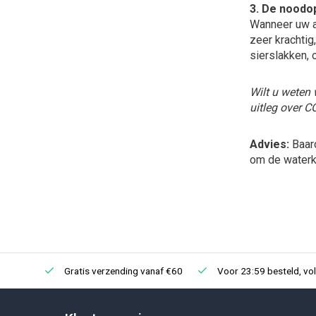
3. De noodo
Wanneer uw aq
zeer krachtig
sierslakken, 
Wilt u weten
uitleg over CO
Advies:
Baard
om de waterkw
Gratis verzending vanaf €60
Voor 23:59 besteld, vo