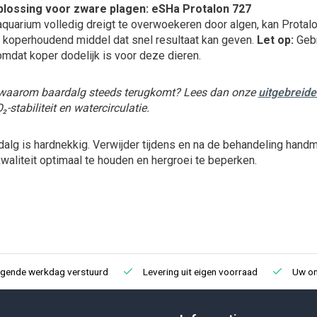
plossing voor zware plagen: eSHa Protalon 727
uarium volledig dreigt te overwoekeren door algen, kan Protalo
, koperhoudend middel dat snel resultaat kan geven.
Let op:
Gebr
omdat koper dodelijk is voor deze dieren.
 waarom baardalg steeds terugkomt? Lees dan onze
uitgebreide
₂-stabiliteit en watercirculatie.
alg is hardnekkig. Verwijder tijdens en na de behandeling handm
aliteit optimaal te houden en hergroei te beperken.
lgende werkdag verstuurd
Levering uit eigen voorraad
Uw onl