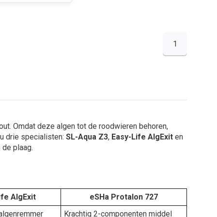
1
hout. Omdat deze algen tot de roodwieren behoren,
 drie specialisten:
SL-Aqua Z3
,
Easy-Life AlgExit
en
 de plaag.
fe AlgExit
eSHa Protalon 727
 algenremmer
Krachtig 2-componenten middel