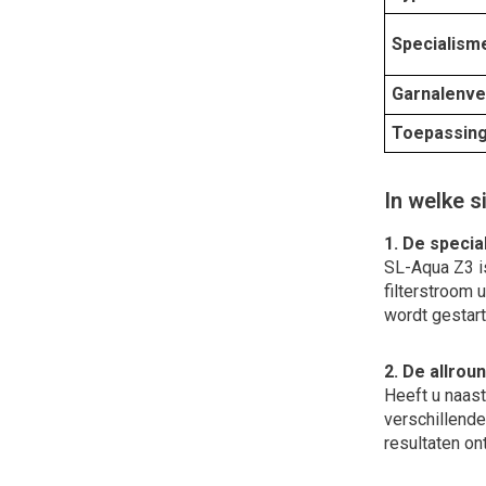
Specialism
Garnalenvei
Toepassin
In welke s
1. De speci
SL-Aqua Z3 is
filterstroom 
wordt gestart
2. De allrou
Heeft u naast
verschillende
resultaten on