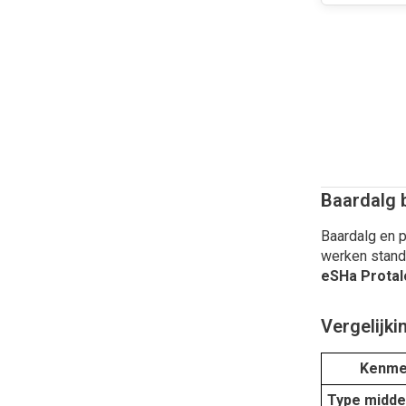
Baardalg b
Baardalg en p
werken standa
eSHa Protal
Vergelijki
Kenme
Type midde