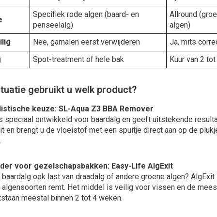
Specifiek rode algen (baard- en
Allround (gro
e
penseelalg)
algen)
lig
Nee, garnalen eerst verwijderen
Ja, mits corr
g
Spot-treatment of hele bak
Kuur van 2 to
ituatie gebruikt u welk product?
alistische keuze: SL-Aqua Z3 BBA Remover
 speciaal ontwikkeld voor baardalg en geeft uitstekende resultate
uit en brengt u de vloeistof met een spuitje direct aan op de pluk
.
nder voor gezelschapsbakken: Easy-Life AlgExit
 baardalg ook last van draadalg of andere groene algen? AlgExit 
 algensoorten remt. Het middel is veilig voor vissen en de mees
tstaan meestal binnen 2 tot 4 weken.