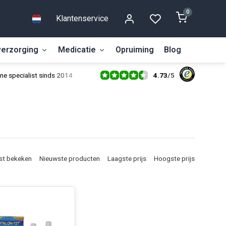
0
Klantenservice
erzorging
Medicatie
Opruiming
Blog
4.73
/
5
ne specialist sinds 2014
st bekeken
Nieuwste producten
Laagste prijs
Hoogste prijs