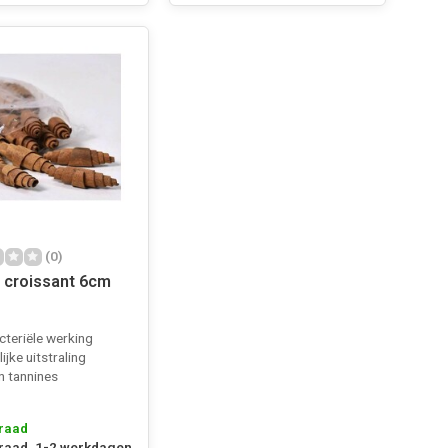
(0)
 croissant 6cm
cteriële werking
ijke uitstraling
an tannines
raad
raad, 1-2 werkdagen