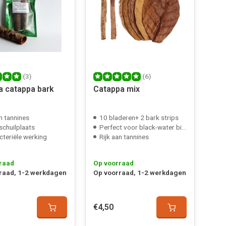
(3)
(6)
a catappa bark
Catappa mix
an tannines
10 bladeren+ 2 bark strips
schuilplaats
Perfect voor black-water biotopen
cteriële werking
Rijk aan tannines
raad
Op voorraad
raad, 1-2 werkdagen
Op voorraad, 1-2 werkdagen
€4,50