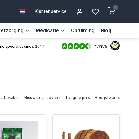
0
Klantenservice
erzorging
Medicatie
Opruiming
Blog
4.73
/
5
ne specialist sinds 2014
st bekeken
Nieuwste producten
Laagste prijs
Hoogste prijs