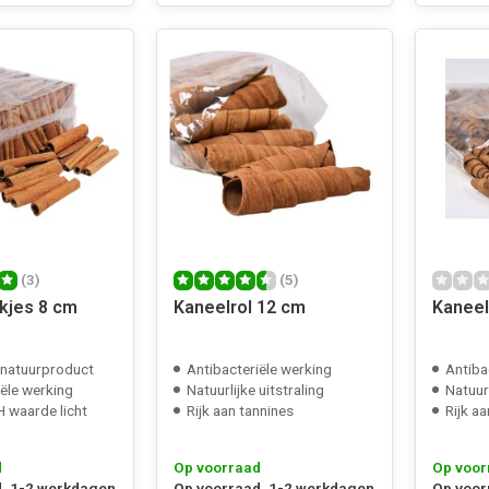
(3)
(5)
kjes 8 cm
Kaneelrol 12 cm
Kaneel
 natuurproduct
Antibacteriële werking
Antiba
iële werking
Natuurlijke uitstraling
Natuurl
H waarde licht
Rijk aan tannines
Rijk a
d
Op voorraad
Op voor
, 1-2 werkdagen
Op voorraad, 1-2 werkdagen
Op voor