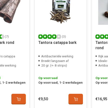
(7)
(3)
ark rond
Tantora catappa bark
Tantor
rond
rs catappa
Antibacteriële werking
Rijk a
Breekt langzaam af
Ideale 
iële werking
20 gr. (+- 8 strips)
Antiba
d
Op voorraad
Op voor
, 1-2 werkdagen
Op voorraad, 1-2 werkdagen
Op voor
€9,50
€16,95