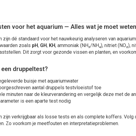
sten voor het aquarium — Alles wat je moet wete
 zijn dé standaard voor het nauwkeurig analyseren van aquarium
 waarden zoals
pH
,
GH
,
KH
, ammoniak (NH₃/NH₄), nitriet (NO₂), nit
ststellen. Dit zorgt voor gezonde vissen en planten, en voorko
 een druppeltest?
egeleverde buisje met aquariumwater
oorgeschreven aantal druppels testvloeistof toe
ele minuten naar de kleurverandering en vergelijk deze met de a
arameter is een aparte test nodig
 zijn verkrijgbaar als losse tests en als complete koffers. Volg
n. Zo voorkom je meetfouten en interpretatieproblemen.