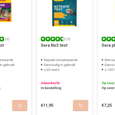
(2)
(2)
st
Sera No3 test
Sera p
zerwaarde
Bepaalt nitraatwaarde
Betro
in gebruik
Eenvoudig in gebruik
Eenvou
± 60 tests
± 100 
Uitverkocht
Op voor
g
In bestelling
Op voor
€11,95
€7,25