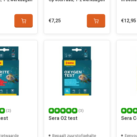
€7,25
€12,95
(2)
(3)
test
Sera O2 test
Sera C
trietwaarde
Bepaalt zuurstofgehalte
Eenvoud