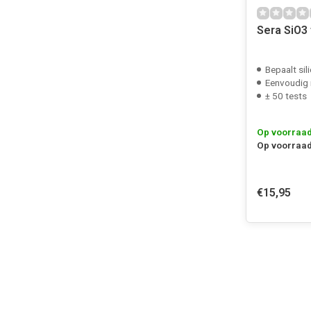
Sera SiO3 
Bepaalt si
Eenvoudig 
± 50 tests
Op voorraa
Op voorraad
€15,95