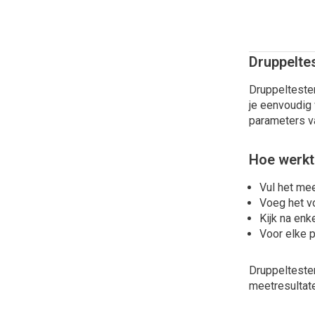
Druppelte
Druppeltesten
je eenvoudig
parameters va
Hoe werkt
Vul het me
Voeg het v
Kijk na enk
Voor elke p
Druppeltesten
meetresultate