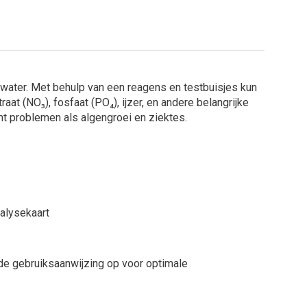
n
water. Met behulp van een reagens en testbuisjes kun
raat (NO₃), fosfaat (PO₄), ijzer, en andere belangrijke
mt problemen als algengroei en ziektes.
nalysekaart
 de gebruiksaanwijzing op voor optimale