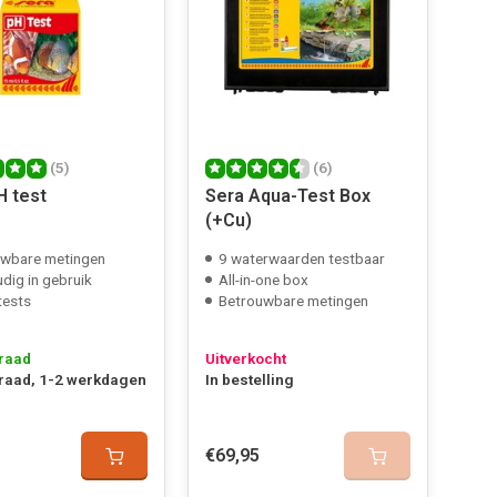
(5)
(6)
H test
Sera Aqua-Test Box
(+Cu)
uwbare metingen
9 waterwaarden testbaar
dig in gebruik
All-in-one box
tests
Betrouwbare metingen
raad
Uitverkocht
raad, 1-2 werkdagen
In bestelling
€69,95