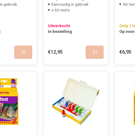
in gebruik
Eenvoudig in gebruik
90 tes
± 60 tests
Uitverkocht
Only 1 l
g
In bestelling
Op voor
€12,95
€6,95