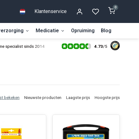
0
Klantenservice
erzorging
Medicatie
Opruiming
Blog
4.73
/
5
ne specialist sinds 2014
st bekeken
Nieuwste producten
Laagste prijs
Hoogste prijs