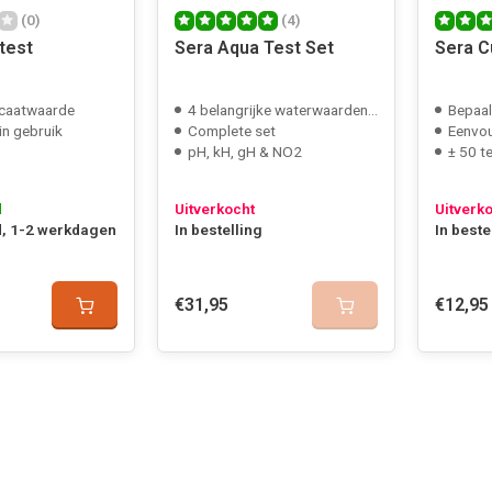
(0)
(4)
test
Sera Aqua Test Set
Sera C
licaatwaarde
4 belangrijke waterwaarden testbaar
Bepaal
in gebruik
Complete set
Eenvou
pH, kH, gH & NO2
± 50 t
d
Uitverkocht
Uitverk
, 1-2 werkdagen
In bestelling
In beste
€31,95
€12,95