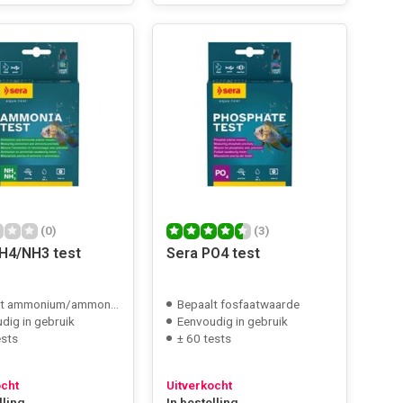
(0)
(3)
H4/NH3 test
Sera PO4 test
t ammonium/ammoniak
Bepaalt fosfaatwaarde
dig in gebruik
Eenvoudig in gebruik
ests
± 60 tests
ocht
Uitverkocht
lling
In bestelling