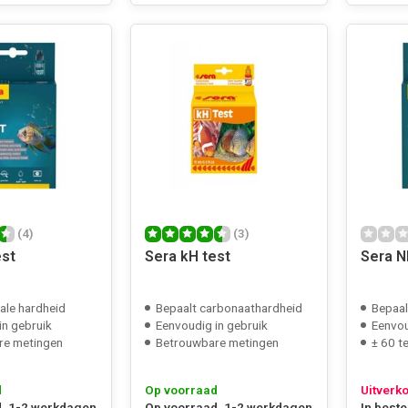
(4)
(3)
est
Sera kH test
Sera N
ale hardheid
Bepaalt carbonaathardheid
Bepaal
in gebruik
Eenvoudig in gebruik
Eenvou
re metingen
Betrouwbare metingen
± 60 t
d
Op voorraad
Uitverk
, 1-2 werkdagen
Op voorraad, 1-2 werkdagen
In beste