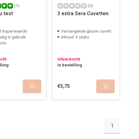
(1)
(0)
u test
3 extra Sera Cuvetten
t koperwaarde
Vervangende glazen cuvetten
dig in gebruik
Inhoud: 3 stuks
ests
ocht
Uitverkocht
lling
In bestelling
€5,75
1