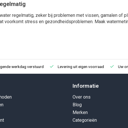
regelmatig
 water regelmatig, zeker bij problemen met vissen, garnalen of p
traat voorkomt stress en gezondheidsproblemen. Maak watermeti
lgende werkdag verstuurd
Levering uit eigen voorraad
Uw onl
Informatie
hoden
Over ons
en
Blog
Merken
nt
Categorieën