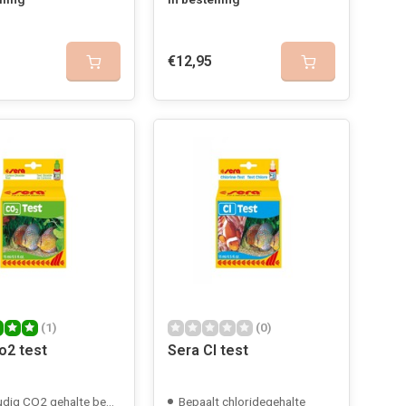
€12,95
(1)
(0)
o2 test
Sera Cl test
ig CO2 gehalte bepalen
Bepaalt chloridegehalte