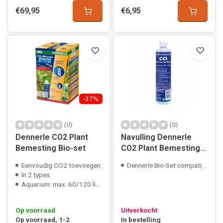
€69,95
€6,95
-37%
(0)
(0)
Dennerle CO2 Plant
Navulling Dennerle
Bemesting Bio-set
CO2 Plant Bemesting
Bio-set
Eenvoudig CO2 toevoegen
Dennerle Bio-Set compatible
In 2 types
Aquarium: max. 60/120 liter
Op voorraad
Uitverkocht
Op voorraad, 1-2
In bestelling