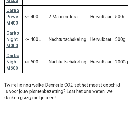
M200
Carbo
Power
<= 400L
2 Manometers
Hervulbaar
500g
M400
Carbo
Night
<= 400L
Nachtuitschakeling
Hervulbaar
500g
M400
Carbo
Night
<= 600L
Nachtuitschakeling
Hervulbaar
2000g
M600
Twijfel je nog welke Dennerle CO2 set het meest geschikt
is voor jouw plantenbezetting? Laat het ons weten, we
denken graag met je mee!