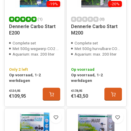
-19%
-20%
(1)
(0)
Dennerle Carbo Start
Dennerle Carbo Start
E200
M200
Complete set
Complete set
Met 500g wegwerp CO2 fles
Met 500g hurvulbare CO2 fles
Aquarium: max. 200 liter
Aquarium: max. 200 liter
Only 2 left
Op voorraad
Op voorraad, 1-2
Op voorraad, 1-2
werkdagen
werkdagen
€134,95
€178,95
€109,95
€143,50