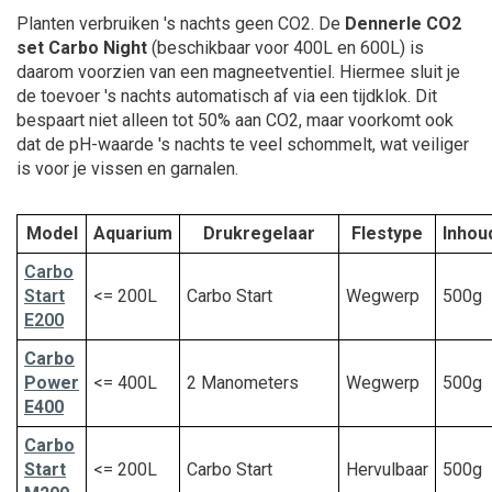
Planten verbruiken 's nachts geen CO2. De
Dennerle CO2
set Carbo Night
(beschikbaar voor 400L en 600L) is
daarom voorzien van een magneetventiel. Hiermee sluit je
de toevoer 's nachts automatisch af via een tijdklok. Dit
bespaart niet alleen tot 50% aan CO2, maar voorkomt ook
dat de pH-waarde 's nachts te veel schommelt, wat veiliger
is voor je vissen en garnalen.
Model
Aquarium
Drukregelaar
Flestype
Inhou
Carbo
Start
<= 200L
Carbo Start
Wegwerp
500g
E200
Carbo
Power
<= 400L
2 Manometers
Wegwerp
500g
E400
Carbo
Start
<= 200L
Carbo Start
Hervulbaar
500g