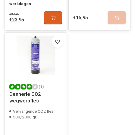
werkdagen
€37,95
€15,95
€23,95
(1)
Dennerle CO2
wegwerpfles
Vervangende CO2 fles
500/2000 gr.