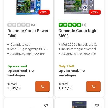
-20%
-20%
(0)
(1)
Dennerle Carbo Power
Dennerle Carbo Night
E400
M600
Complete set
Met 2000g hervulbare CO2 fles
Met 500g wegwerp CO2 fles
Inclusief magneetventiel
Aquarium: max. 400 liter
Aquarium: max. 600 liter
Op voorraad
Only 1 left
Op voorraad, 1-2
Op voorraad, 1-2
werkdagen
werkdagen
€174,95
€398,95
€139,95
€319,95