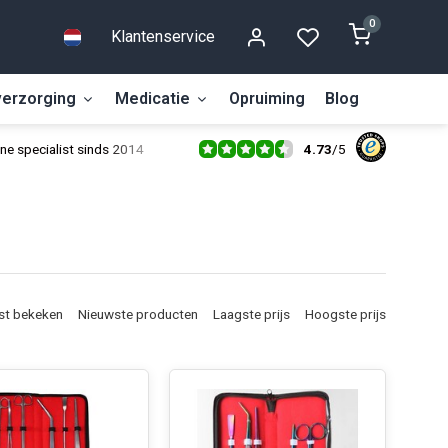
0
Klantenservice
erzorging
Medicatie
Opruiming
Blog
4.73
/
5
ne specialist sinds 2014
st bekeken
Nieuwste producten
Laagste prijs
Hoogste prijs