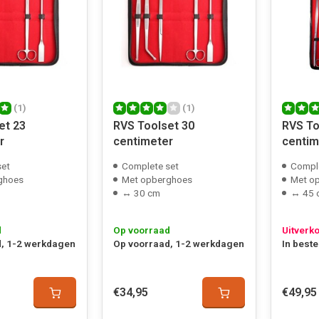
(1)
(1)
et 23
RVS Toolset 30
RVS To
r
centimeter
centim
set
Complete set
Comple
ghoes
Met opberghoes
Met o
↔ 30 cm
↔ 45 
d
Op voorraad
Uitverk
, 1-2 werkdagen
Op voorraad, 1-2 werkdagen
In beste
€34,95
€49,95