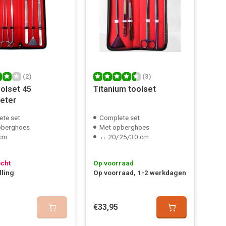
(2)
(3)
olset 45
Titanium toolset
eter
te set
Complete set
pberghoes
Met opberghoes
cm
↔ 20/25/30 cm
ocht
Op voorraad
lling
Op voorraad, 1-2 werkdagen
€33,95