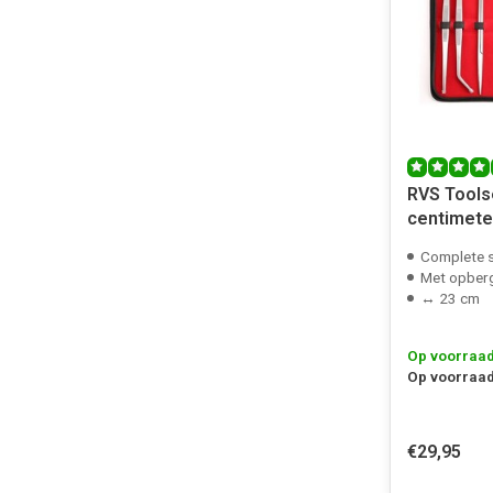
RVS Tools
centimete
Complete 
Met opber
↔ 23 cm
Op voorraa
Op voorraad
€29,95