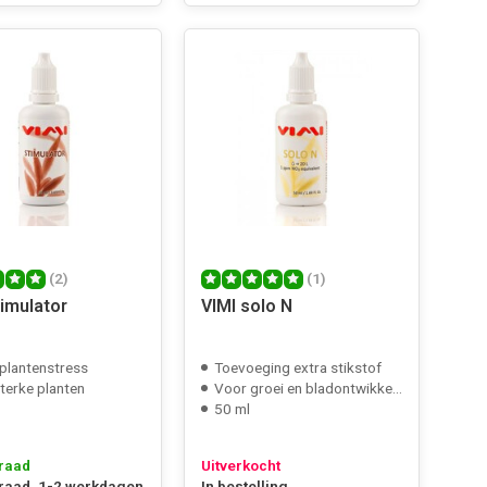
(2)
(1)
timulator
VIMI solo N
plantenstress
Toevoeging extra stikstof
terke planten
Voor groei en bladontwikkeling
50 ml
raad
Uitverkocht
raad, 1-2 werkdagen
In bestelling