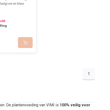
ladgroei en kleur
ocht
lling
1
ten. De plantenvoeding van VIMI is
100% veilig voor