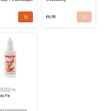
€6,95
(0)
olo Fe
are ijzerbemesting