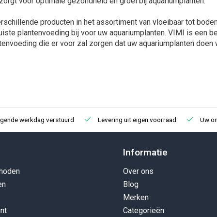
zorgt voor optimale gezondheid en groei bij aquariumplanten.
rschillende producten in het assortiment van vloeibaar tot bodem
 juiste plantenvoeding bij voor uw aquariumplanten. VIMI is ee
ntenvoeding die er voor zal zorgen dat uw aquariumplanten doen w
lgende werkdag verstuurd
Levering uit eigen voorraad
Uw onl
Informatie
hoden
Over ons
en
Blog
Merken
nt
Categorieën