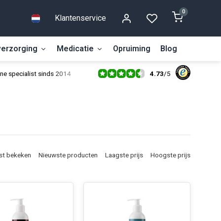
0
Klantenservice
erzorging
Medicatie
Opruiming
Blog
4.73
/
5
ne specialist sinds 2014
st bekeken
Nieuwste producten
Laagste prijs
Hoogste prijs