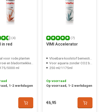
(4)
(7)
l in red
VIMI Accelerator
al voor rode planten
Vloeibare koolstof bemesting
oei en bladontwikkeling
Voor aquaria zonder CO2 bemesting
175/5000 ml
250 ml/1175ml
raad
Op voorraad
raad, 1-2 werkdagen
Op voorraad, 1-2 werkdagen
€6,95