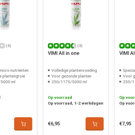
(4)
(4)
o
VIMI All in one
VIMI Al
micro-nutriënten
Volledige plantenvoeding
Specia
e plantengroei
Voor gezonde planten
Voor gr
5000 ml
250/1175/5000 ml
250/1
d
Op voorraad
Op voor
Op voorraad, 1-2 werkdagen
Op voor
€6,95
€7,95