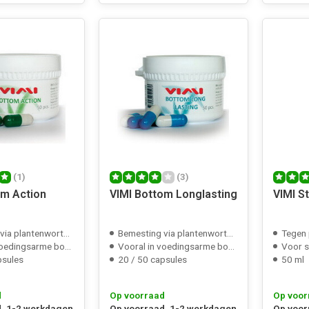
(1)
(3)
om Action
VIMI Bottom Longlasting
VIMI S
ia plantenwortels
Bemesting via plantenwortels
Tegen 
oedingsarme bodem
Vooral in voedingsarme bodem
Voor s
psules
20 / 50 capsules
50 ml
d
Op voorraad
Op voor
, 1-2 werkdagen
Op voorraad, 1-2 werkdagen
Op voor