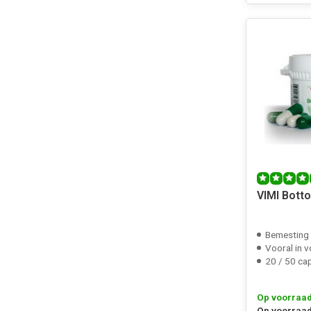
VIMI Bott
Bemesting v
Vooral in v
20 / 50 ca
Op voorraa
Op voorraad