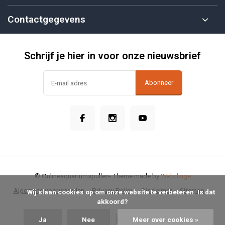
Contactgegevens
Schrijf je hier in voor onze nieuwsbrief
Abonneer
© Onlineaquariumspullen
- Theme made by
Webdinge
Algemene voorwaarden
Privacy Policy
Disclaimer
Sitemap
            Wij slaan cookies op om onze website te verbeteren. Is dat 
akkoord?

Ja
Nee
Meer over cookies »