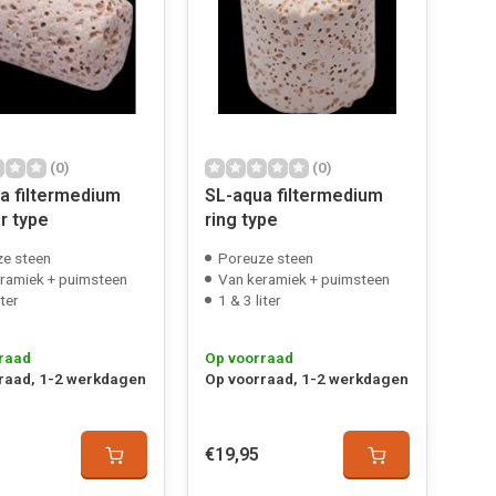
(0)
(0)
a filtermedium
SL-aqua filtermedium
r type
ring type
e steen
Poreuze steen
ramiek + puimsteen
Van keramiek + puimsteen
iter
1 & 3 liter
raad
Op voorraad
raad, 1-2 werkdagen
Op voorraad, 1-2 werkdagen
€19,95