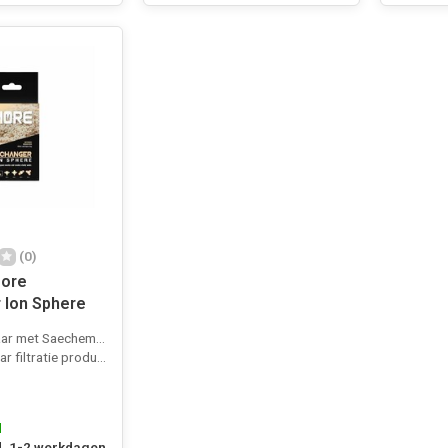
(0)
More
 Ion Sphere
 met Saechem Purigen
 filtratie product
d
, 1-2 werkdagen