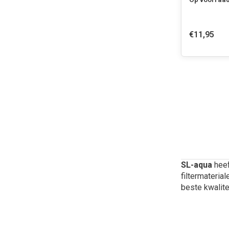
€11,95
SL-aqua
heef
filtermateria
beste kwalite