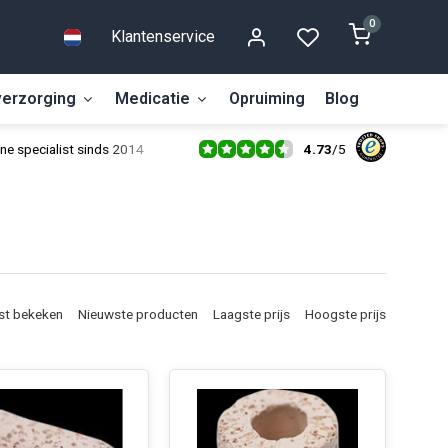
0
Klantenservice
erzorging
Medicatie
Opruiming
Blog
4.73
/
5
ne specialist sinds 2014
st bekeken
Nieuwste producten
Laagste prijs
Hoogste prijs