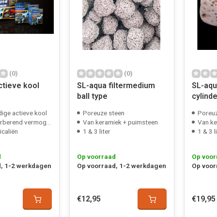
(0)
(0)
ctieve kool
SL-aqua filtermedium
SL-aqu
ball type
cylinde
ge actieve kool
Poreuze steen
Poreuz
berend vermogen
Van keramiek + puimsteen
Van ke
icaliën
1 & 3 liter
1 & 3 l
d
Op voorraad
Op voor
, 1-2 werkdagen
Op voorraad, 1-2 werkdagen
Op voor
€12,95
€19,95