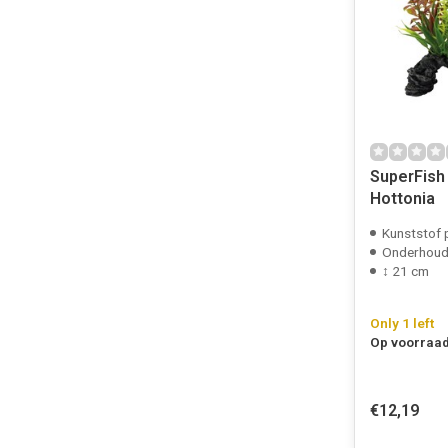
SuperFish
Hottonia
Kunststof 
Onderhouds
↕ 21 cm
Only 1 left
Op voorraad
€12,19