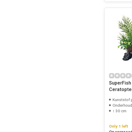
SuperFish
Ceratopte
Kunststof 
Onderhouds
↕ 30 cm
Only 1 left
Op voorraad