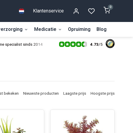
0
Klantenservice
erzorging
Medicatie
Opruiming
Blog
4.73
/
5
ne specialist sinds 2014
st bekeken
Nieuwste producten
Laagste prijs
Hoogste prijs