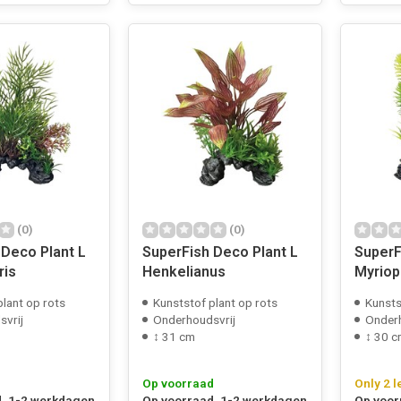
(0)
(0)
 Deco Plant L
SuperFish Deco Plant L
SuperF
ris
Henkelianus
Myriop
plant op rots
Kunststof plant op rots
Kunsts
vrij
Onderhoudsvrij
Onderh
↕ 31 cm
↕ 30 
Op voorraad
Only 2 l
, 1-2 werkdagen
Op voorraad, 1-2 werkdagen
Op voor