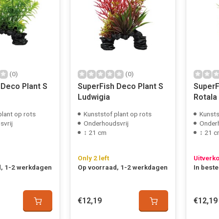
(0)
(0)
 Deco Plant S
SuperFish Deco Plant S
SuperF
Ludwigia
Rotala
plant op rots
Kunststof plant op rots
Kunsts
vrij
Onderhoudsvrij
Onderh
↕ 21 cm
↕ 21 
Only 2 left
Uitverk
, 1-2 werkdagen
Op voorraad, 1-2 werkdagen
In beste
€12,19
€12,19