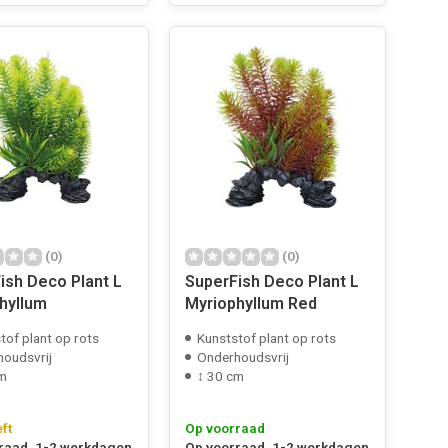
(0)
(0)
ish Deco Plant L
SuperFish Deco Plant L
hyllum
Myriophyllum Red
tof plant op rots
Kunststof plant op rots
oudsvrij
Onderhoudsvrij
cm
↕ 30 cm
eft
Op voorraad
raad, 1-2 werkdagen
Op voorraad, 1-2 werkdagen