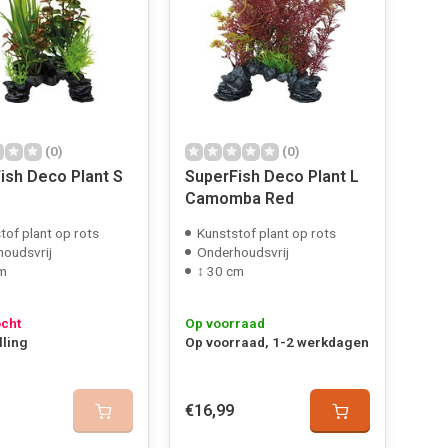
(0)
(0)
ish Deco Plant S
SuperFish Deco Plant L
Camomba Red
tof plant op rots
Kunststof plant op rots
oudsvrij
Onderhoudsvrij
cm
↕ 30 cm
ocht
Op voorraad
lling
Op voorraad, 1-2 werkdagen
€16,99