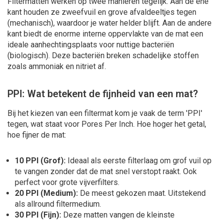
Filtermatten werken op twee manieren tegelijk. Aan de ene
kant houden ze zweefvuil en grove afvaldeeltjes tegen
(mechanisch), waardoor je water helder blijft. Aan de andere
kant biedt de enorme interne oppervlakte van de mat een
ideale aanhechtingsplaats voor nuttige bacteriën
(biologisch). Deze bacteriën breken schadelijke stoffen
zoals ammoniak en nitriet af.
PPI: Wat betekent de fijnheid van een mat?
Bij het kiezen van een filtermat kom je vaak de term 'PPI'
tegen, wat staat voor
Pores Per Inch
. Hoe hoger het getal,
hoe fijner de mat:
10 PPI (Grof):
Ideaal als eerste filterlaag om grof vuil op
te vangen zonder dat de mat snel verstopt raakt. Ook
perfect voor grote vijverfilters.
20 PPI (Medium):
De meest gekozen maat. Uitstekend
als allround filtermedium.
30 PPI (Fijn):
Deze matten vangen de kleinste