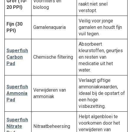
Grof (10-
Voorfilters en
raakt niet snel
20 PPI)
bioloog
verstopt.
Veilig voor jonge
Fijn (30
Garnalenaquaria
garnalen en houdt fijn
PPI)
vuil tegen.
Absorbeert
Superfish
kleurstoffen, geurtjes
Carbon
Chemische filtering
en resten van
Pad
medicatie uit het
water.
Verlaagt giftige
Superfish
ammoniakwaarden,
Verwijderen van
Ammonia
ideaal bij de opstart of
ammoniak
Pad
een hoge
visbezetting.
Helpt algenbloei te
Superfish
voorkomen door het
Nitrate
Nitraatbeheersing
verwijderen van