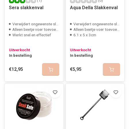
(1)
(0)
Sera slakkenval
Aqua Della Slakkenval
Verwijdert ongewenste slakken
Verwijdert ongewenste slakken
Alleen beetje voer toevoegen
Alleen beetje voer toevoegen
Werkt snel en effectief
6.1 x 5 x 3cm
Uitverkocht
Uitverkocht
In bestelling
In bestelling
€12,95
€5,95