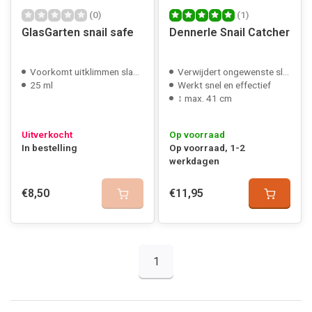
(0)
(1)
GlasGarten snail safe
Dennerle Snail Catcher
Voorkomt uitklimmen slakken
Verwijdert ongewenste slakken
25 ml
Werkt snel en effectief
↕ max. 41 cm
Uitverkocht
Op voorraad
In bestelling
Op voorraad, 1-2
werkdagen
€8,50
€11,95
1