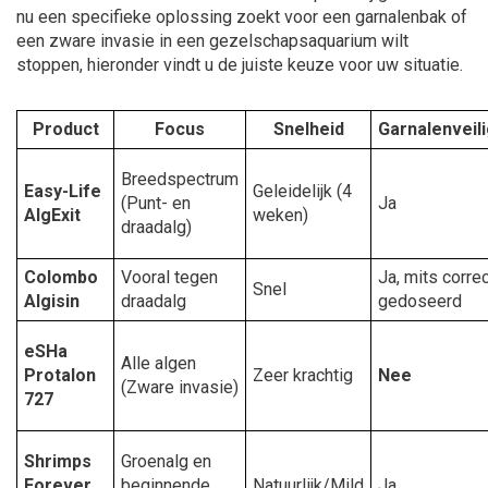
nu een specifieke oplossing zoekt voor een garnalenbak of
een zware invasie in een gezelschapsaquarium wilt
stoppen, hieronder vindt u de juiste keuze voor uw situatie.
Product
Focus
Snelheid
Garnalenveil
Breedspectrum
Easy-Life
Geleidelijk (4
(Punt- en
Ja
AlgExit
weken)
draadalg)
Colombo
Vooral tegen
Ja, mits corre
Snel
Algisin
draadalg
gedoseerd
eSHa
Alle algen
Protalon
Zeer krachtig
Nee
(Zware invasie)
727
Shrimps
Groenalg en
Forever
beginnende
Natuurlijk/Mild
Ja