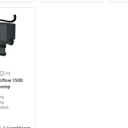
(0)
oflow 1500
epomp
ing
nig
00l/h
, 1-2 werkdagen