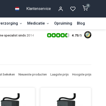
0
Klantenservice
erzorging
Medicatie
Opruiming
Blog
4.73
/
5
ne specialist sinds 2014
st bekeken
Nieuwste producten
Laagste prijs
Hoogste prijs