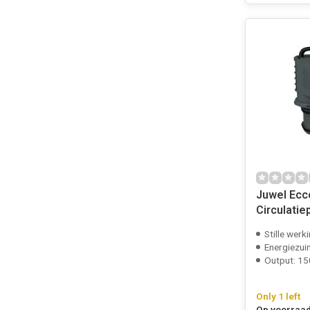
Juwel Ecc
Circulati
Stille werk
Energiezui
Output: 15
Only 1 left
Op voorraad