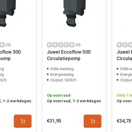
(0)
(0)
oflow 300
Juwel Eccoflow 500
Juwel 
epomp
Circulatiepomp
Circul
ing
Stille werking
Stille 
nig
Energiezuinig
Energi
0l/h
Output: 500l/h
Output
Op voorraad
Only 1 l
, 1-2 werkdagen
Op voorraad, 1-2 werkdagen
Op voor
€31,95
€34,75