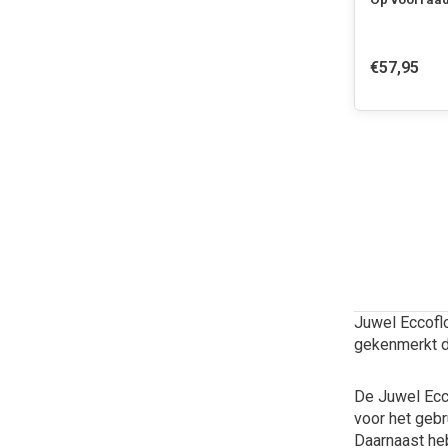
€57,95
Juwel Eccofl
gekenmerkt do
De Juwel Ecco
voor het gebr
Daarnaast heb