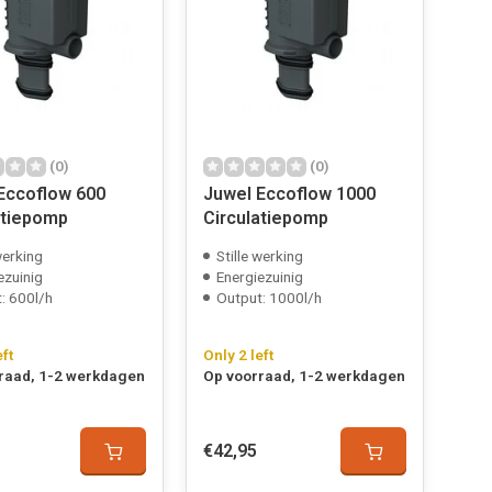
(0)
(0)
Eccoflow 600
Juwel Eccoflow 1000
atiepomp
Circulatiepomp
werking
Stille werking
ezuinig
Energiezuinig
: 600l/h
Output: 1000l/h
eft
Only 2 left
raad, 1-2 werkdagen
Op voorraad, 1-2 werkdagen
€42,95