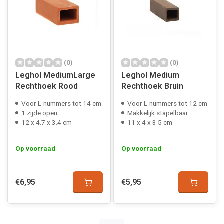
(0)
(0)
Leghol MediumLarge
Leghol Medium
Rechthoek Rood
Rechthoek Bruin
Voor L-nummers tot 14 cm
Voor L-nummers tot 12 cm
1 zijde open
Makkelijk stapelbaar
12 x 4.7 x 3.4 cm
11 x 4 x 3.5 cm
Op voorraad
Op voorraad
€6,95
€5,95