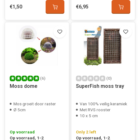
€1,50
€6,95
(6)
(0)
Moss dome
SuperFish moss tray
Mos groeit door raster
Van 100% veilig keramiek
Ø 5cm
Met RVS rooster
10 x 5 cm
Op voorraad
Only 2 left
Op voorraad, 1-2
Op voorraad, 1-2