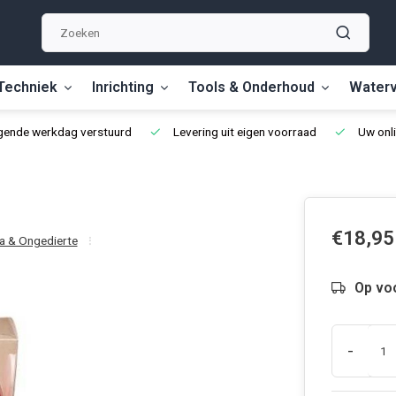
Techniek
Inrichting
Tools & Onderhoud
Waterv
lgende werkdag verstuurd
Levering uit eigen voorraad
Uw onli
€18,95
ia & Ongedierte
Op vo
-