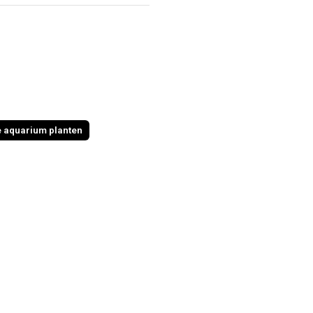
e aquarium planten
Ik bestelde en de volgende