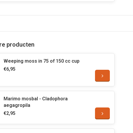
are producten
Weeping moss in 75 of 150 cc cup
€6,95
Marimo mosbal - Cladophora
aegagropila
€2,95