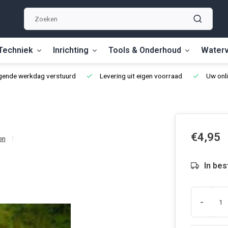
Techniek
Inrichting
Tools & Onderhoud
Waterv
lgende werkdag verstuurd
Levering uit eigen voorraad
Uw onli
€4,95
en
In bes
-