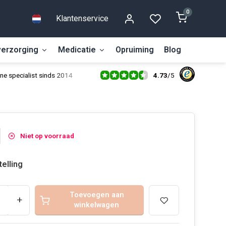
0
Klantenservice
erzorging
Medicatie
Opruiming
Blog
4.73
/
5
ne specialist sinds 2014
Niet op voorraad
telling
Toevoegen aan
+
winkelwagen