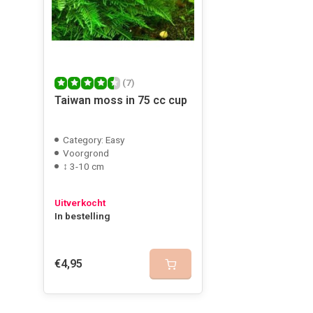
Gregory Van Zuthem
Doet goed zijn werk en was erg blij met de snelle lever
Geplaatst op 12/12/2019
(7)
Taiwan moss in 75 cc cup
bryan Van van rymenant
Category: Easy
Mooi light fris groen mos met lange uitlopers. Sterk m
Voorgrond
beetje co2. Onderhoud n snoeien is eenvoudig, als ook 
↕ 3-10 cm
de snelste groeier.
Uitverkocht
Geplaatst op 25/06/2018
In bestelling
€4,95