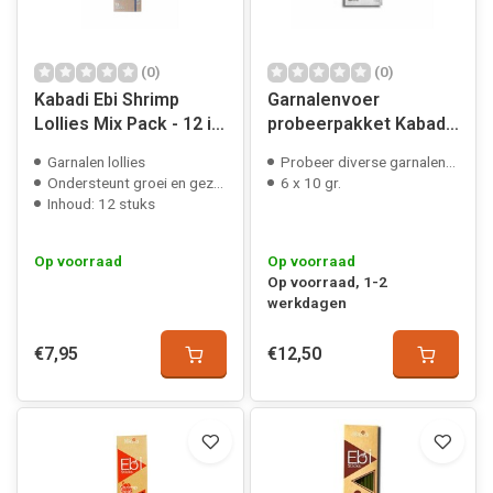
(0)
(0)
Kabadi Ebi Shrimp
Garnalenvoer
Lollies Mix Pack - 12 in
probeerpakket Kabadi
1
Ebi
Garnalen lollies
Probeer diverse garnalenvoeders
Ondersteunt groei en gezondheid
6 x 10 gr.
Inhoud: 12 stuks
Op voorraad
Op voorraad
Op voorraad, 1-2
werkdagen
€7,95
€12,50