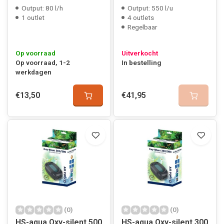
Output: 80 l/h
Output: 550 l/u
1 outlet
4 outlets
Regelbaar
Op voorraad
Uitverkocht
Op voorraad, 1-2
In bestelling
werkdagen
€13,50
€41,95
(0)
(0)
HS-aqua Oxy-silent 500
HS-aqua Oxy-silent 300