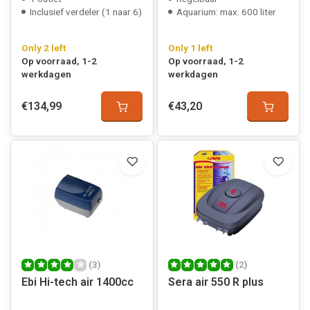
Inclusief verdeler (1 naar 6)
Aquarium: max. 600 liter
Only 2 left
Only 1 left
Op voorraad, 1-2
Op voorraad, 1-2
werkdagen
werkdagen
€134,99
€43,20
(3)
(2)
Ebi Hi-tech air 1400cc
Sera air 550 R plus