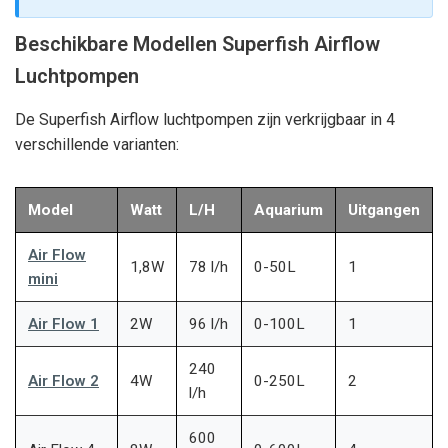
Beschikbare Modellen Superfish Airflow
Luchtpompen
De Superfish Airflow luchtpompen zijn verkrijgbaar in 4
verschillende varianten:
Model
Watt
L/H
Aquarium
Uitgangen
Air Flow
1,8W
78 l/h
0-50L
1
mini
Air Flow 1
2W
96 l/h
0-100L
1
240
Air Flow 2
4W
0-250L
2
l/h
600