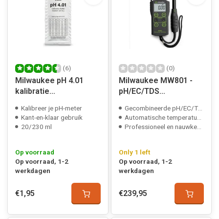
(6)
(0)
Milwaukee pH 4.01
Milwaukee MW801 -
kalibratie
pH/EC/TDS
bufferoplossing
gecombineerde meter
Kalibreer je pH-meter
Gecombineerde pH/EC/TDS-meting
Kant-en-klaar gebruik
Automatische temperatuurcorrectie
20/230 ml
Professioneel en nauwkeurig
Op voorraad
Only 1 left
Op voorraad, 1-2
Op voorraad, 1-2
werkdagen
werkdagen
€1,95
€239,95