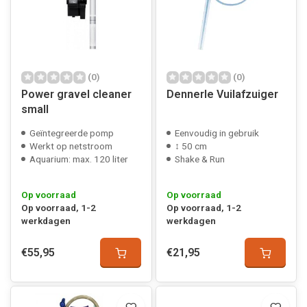
(0)
(0)
Power gravel cleaner
Dennerle Vuilafzuiger
small
Geïntegreerde pomp
Eenvoudig in gebruik
Werkt op netstroom
↕ 50 cm
Aquarium: max. 120 liter
Shake & Run
Op voorraad
Op voorraad
Op voorraad, 1-2
Op voorraad, 1-2
werkdagen
werkdagen
€55,95
€21,95