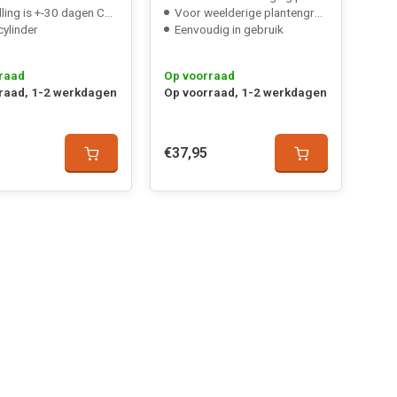
ling is +-30 dagen CO2
Voor weelderige plantengroei
cylinder
Eenvoudig in gebruik
raad
Op voorraad
raad, 1-2 werkdagen
Op voorraad, 1-2 werkdagen
€37,95