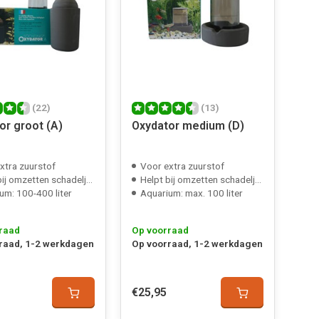
(22)
(13)
or groot (A)
Oxydator medium (D)
xtra zuurstof
Voor extra zuurstof
 omzetten schadeljke stoffen
Helpt bij omzetten schadeljke stoffen
um: 100-400 liter
Aquarium: max. 100 liter
raad
Op voorraad
raad, 1-2 werkdagen
Op voorraad, 1-2 werkdagen
€25,95