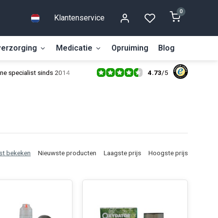
0
Klantenservice
erzorging
Medicatie
Opruiming
Blog
4.73
/
5
ne specialist sinds 2014
st bekeken
Nieuwste producten
Laagste prijs
Hoogste prijs