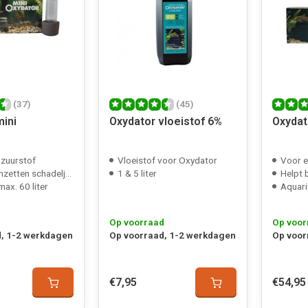
(37)
(45)
mini
Oxydator vloeistof 6%
Oxydat
 zuurstof
Vloeistof voor Oxydator
Voor e
ten schadeljke stoffen
1 & 5 liter
Helpt bij
ax. 60 liter
Aquari
Op voorraad
Op voor
, 1-2 werkdagen
Op voorraad, 1-2 werkdagen
Op voor
€7,95
€54,95