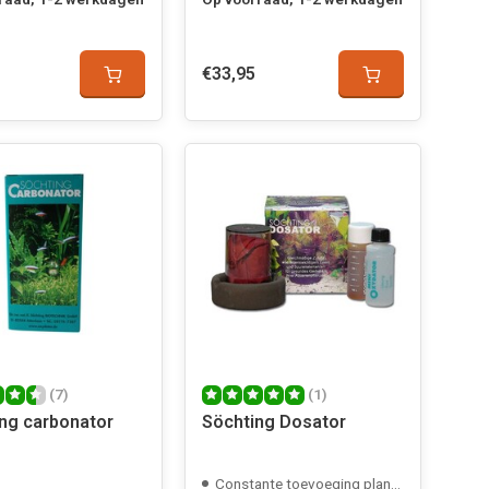
€33,95
(7)
(1)
ing carbonator
Söchting Dosator
Constante toevoeging plantenvoeding