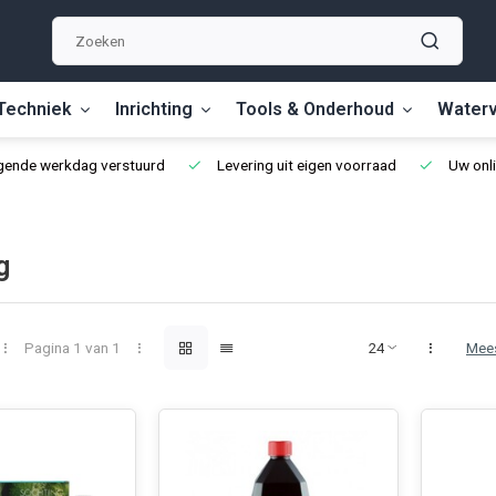
Techniek
Inrichting
Tools & Onderhoud
Waterv
lgende werkdag verstuurd
Levering uit eigen voorraad
Uw onli
g
Pagina 1 van 1
Mee