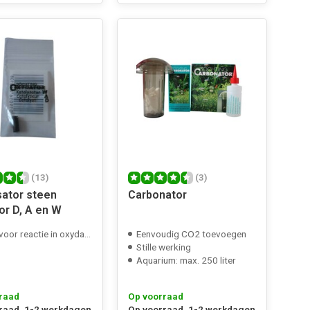
(13)
(3)
sator steen
Carbonator
or D, A en W
oor reactie in oxydator
Eenvoudig CO2 toevoegen
Stille werking
Aquarium: max. 250 liter
raad
Op voorraad
raad, 1-2 werkdagen
Op voorraad, 1-2 werkdagen