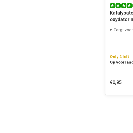
Katalysat
oxydator m
Zorgt voor r
Only 2 left
Op voorraad
€0,95