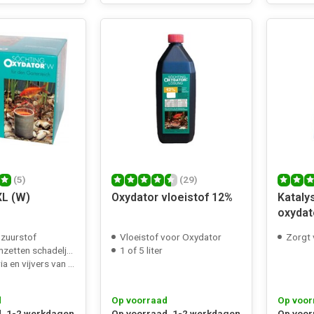
(5)
(29)
XL (W)
Oxydator vloeistof 12%
Kataly
oxydat
 zuurstof
Vloeistof voor Oxydator
Zorgt v
ten schadeljke stoffen
1 of 5 liter
ijvers van 400-4000 liter
d
Op voorraad
Op voor
, 1-2 werkdagen
Op voorraad, 1-2 werkdagen
Op voor