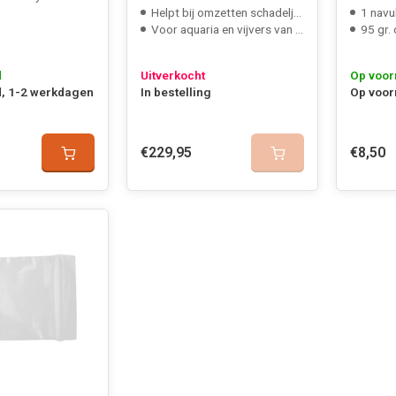
Helpt bij omzetten schadeljke stoffen
1 navul
Voor aquaria en vijvers van 400-40000 liter
95 gr. 
d
Uitverkocht
Op voor
, 1-2 werkdagen
In bestelling
Op voor
€229,95
€8,50