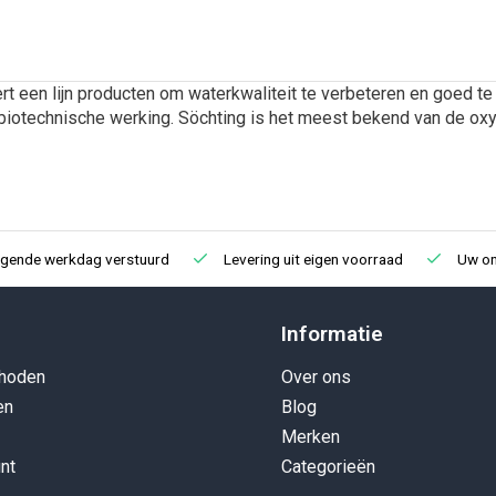
rt een lijn producten om waterkwaliteit te verbeteren en goed t
iotechnische werking. Söchting is het meest bekend van de oxyd
lgende werkdag verstuurd
Levering uit eigen voorraad
Uw onl
Informatie
hoden
Over ons
en
Blog
Merken
nt
Categorieën