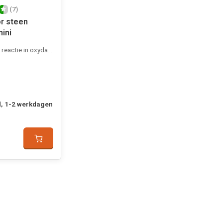
(7)
or steen
ini
eactie in oxydator
, 1-2 werkdagen