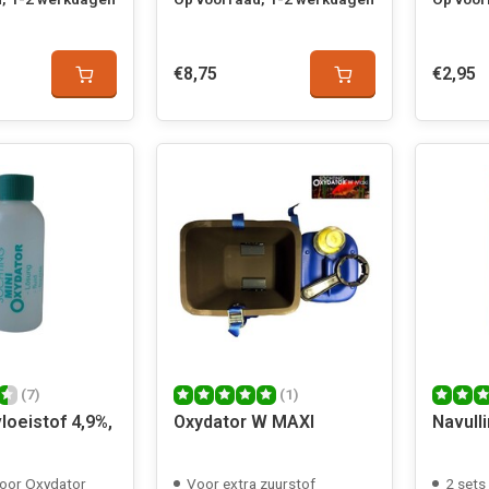
€8,75
€2,95
(7)
(1)
loeistof 4,9%,
Oxydator W MAXI
Navull
voor Oxydator
Voor extra zuurstof
2 sets