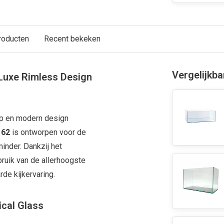
roducten
Recent bekeken
Vergelijkb
 Luxe Rimless Design
ap en modern design
 62
is ontworpen voor de
nder. Dankzij het
bruik van de allerhoogste
de kijkervaring.
ical Glass