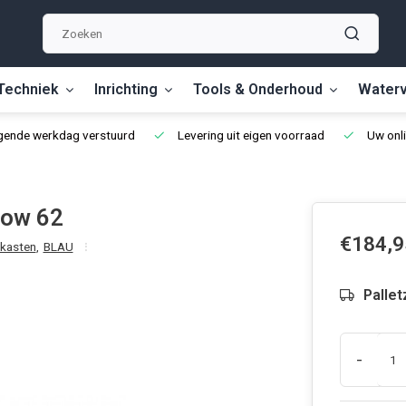
Techniek
Inrichting
Tools & Onderhoud
Waterv
lgende werkdag verstuurd
Levering uit eigen voorraad
Uw onli
low 62
€184,9
 kasten
,
BLAU
Pallet
-