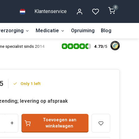
0
Klantenservice
erzorging
Medicatie
Opruiming
Blog
4.73
/
5
ne specialist sinds 2014
5
Only 1 left
zending; levering op afspraak
Toevoegen aan
+
winkelwagen