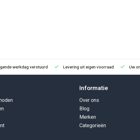
lgende werkdag verstuurd
Levering uit eigen voorraad
Uw onl
Informatie
hoden
Over ons
en
Blog
Merken
nt
Categorieën