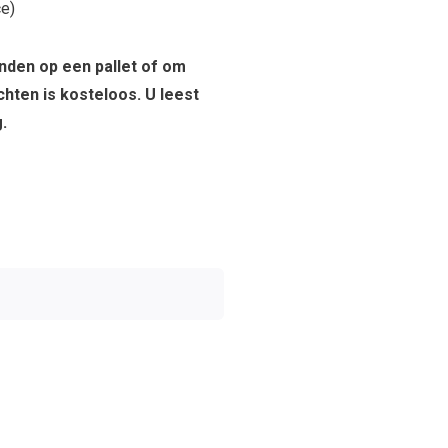
ce)
enden op een pallet of om
chten is kosteloos. U leest
.