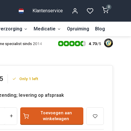
0
Klantenservice
erzorging
Medicatie
Opruiming
Blog
4.73
/
5
ne specialist sinds 2014
5
Only 1 left
zending; levering op afspraak
Toevoegen aan
+
winkelwagen