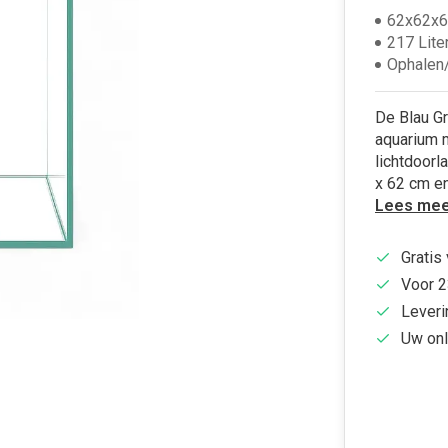
62x62x6
217 Lite
Ophalen/
De Blau G
aquarium m
lichtdoorl
x 62 cm en
Lees mee
Gratis
Voor 2
Leveri
Uw onl