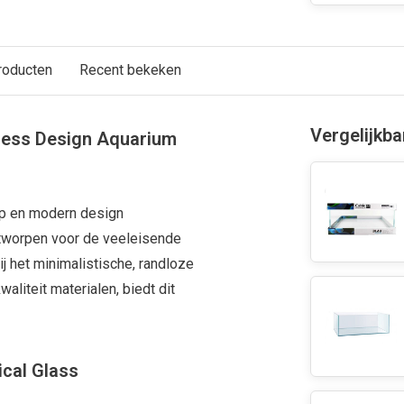
roducten
Recent bekeken
Vergelijkb
mless Design Aquarium
ap en modern design
tworpen voor de veeleisende
 het minimalistische, randloze
aliteit materialen, biedt dit
ical Glass