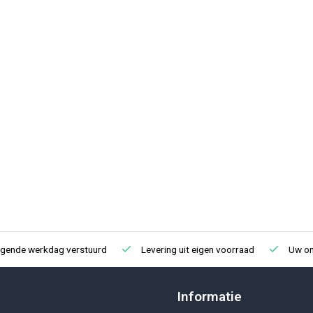
lgende werkdag verstuurd
Levering uit eigen voorraad
Uw onl
Informatie