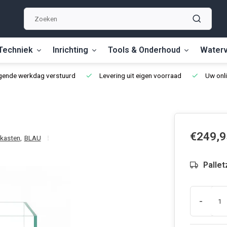
Techniek
Inrichting
Tools & Onderhoud
Waterv
lgende werkdag verstuurd
Levering uit eigen voorraad
Uw onli
€249,9
 kasten
,
BLAU
Pallet
-