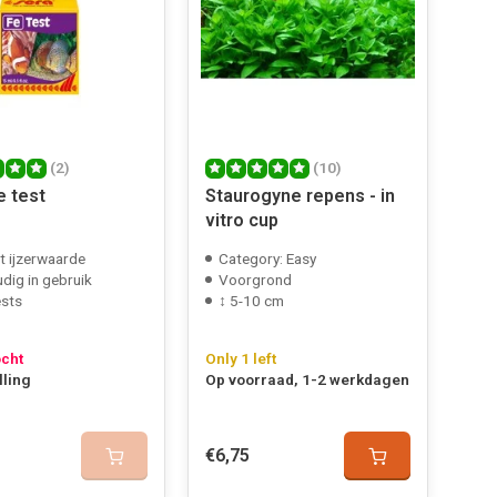
(2)
(10)
e test
Staurogyne repens - in
vitro cup
t ijzerwaarde
Category: Easy
dig in gebruik
Voorgrond
ests
↕ 5-10 cm
ocht
Only 1 left
lling
Op voorraad, 1-2 werkdagen
€6,75