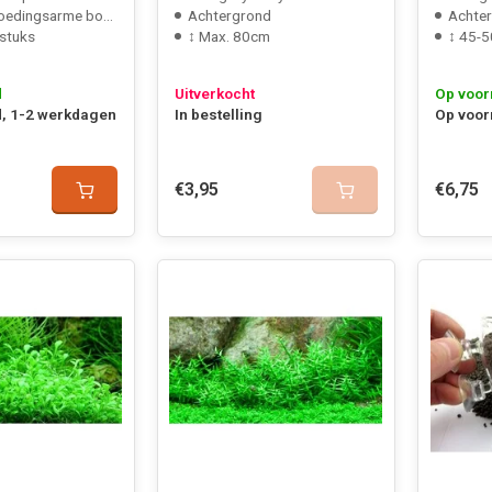
oedingsarme bodem
Achtergrond
Achte
 stuks
↕ Max. 80cm
↕ 45-5
d
Uitverkocht
Op voor
, 1-2 werkdagen
In bestelling
Op voor
€3,95
€6,75