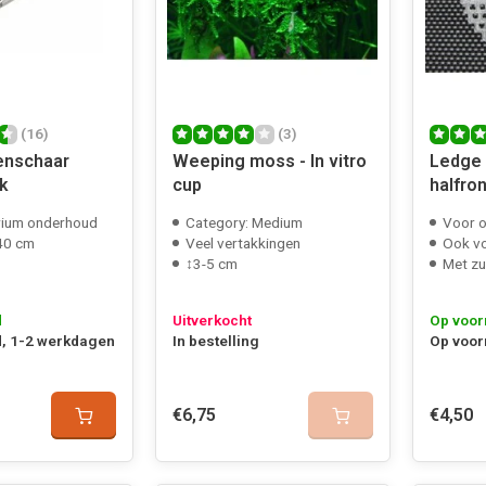
(16)
(3)
enschaar
Weeping moss - In vitro
Ledge 
k
cup
halfro
rium onderhoud
Category: Medium
Voor 
40 cm
Veel vertakkingen
Ook vo
↕3-5 cm
Met zu
d
Uitverkocht
Op voor
, 1-2 werkdagen
In bestelling
Op voor
€6,75
€4,50