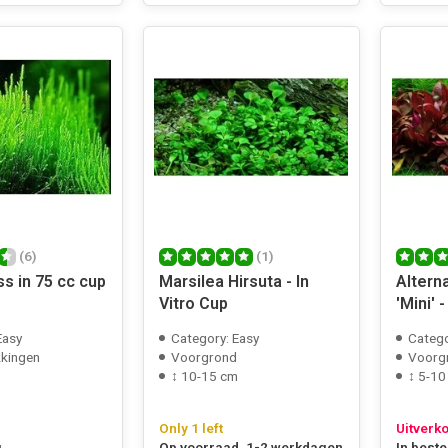
(6)
(1)
s in 75 cc cup
Marsilea Hirsuta - In
Altern
Vitro Cup
'Mini' -
Easy
Category: Easy
Categ
kkingen
Voorgrond
Voorg
↕ 10-15 cm
↕ 5-10
Only 1 left
Uitverk
g
Op voorraad, 1-2 werkdagen
In beste