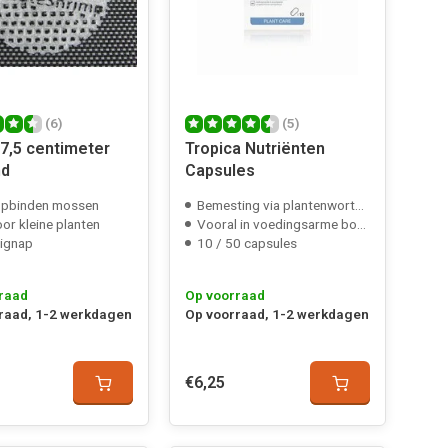
(6)
(5)
7,5 centimeter
Tropica Nutriënten
nd
Capsules
opbinden mossen
Bemesting via plantenwortels
or kleine planten
Vooral in voedingsarme bodem
ignap
10 / 50 capsules
raad
Op voorraad
raad, 1-2 werkdagen
Op voorraad, 1-2 werkdagen
€6,25