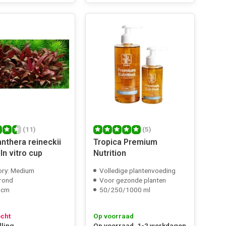
(11)
(5)
anthera reineckii
Tropica Premium
 In vitro cup
Nutrition
ory: Medium
Volledige plantenvoeding
rond
Voor gezonde planten
 cm
50/250/1000 ml
ocht
Op voorraad
lling
Op voorraad, 1-2 werkdagen