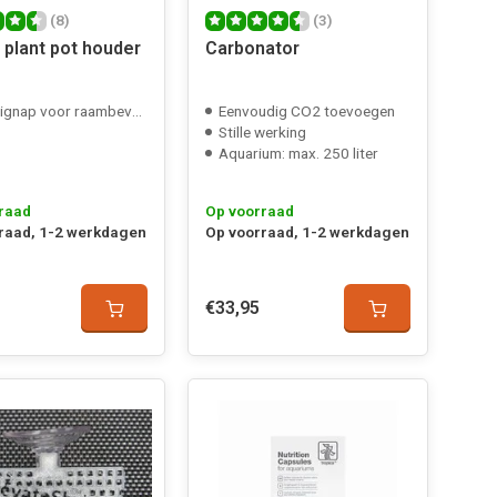
(8)
(3)
 plant pot houder
Carbonator
nap voor raambevestiging
Eenvoudig CO2 toevoegen
Stille werking
Aquarium: max. 250 liter
raad
Op voorraad
raad, 1-2 werkdagen
Op voorraad, 1-2 werkdagen
€33,95