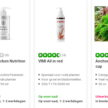
(0)
(4)
rbon Nutrition
VIMI All in red
Anchor
cup
oolstof bemesting
Speciaal voor rode planten
Categ
de planten
Voor groei en bladontwikkeling
Veel v
50 ml
250/1175/5000 ml
50 cc
d
Op voorraad
Uitverk
, 1-2 werkdagen
Op voorraad, 1-2 werkdagen
In beste