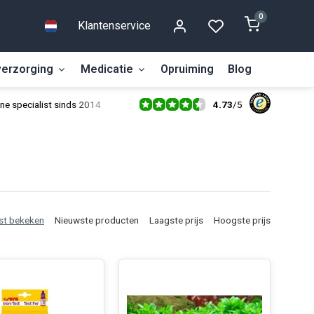
0
Klantenservice
erzorging
Medicatie
Opruiming
Blog
4.73
/
5
ne specialist sinds 2014
st bekeken
Nieuwste producten
Laagste prijs
Hoogste prijs