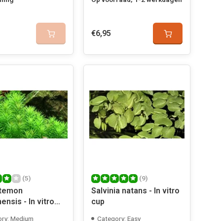
€6,95
(5)
(9)
temon
Salvinia natans - In vitro
nsis - In vitro
cup
ory: Medium
Category: Easy