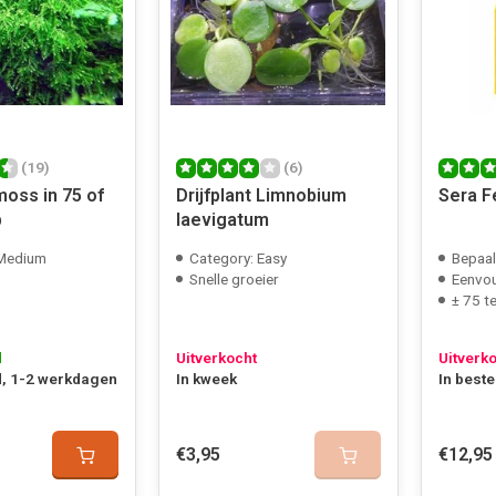
(19)
(6)
oss in 75 of
Drijfplant Limnobium
Sera F
p
laevigatum
 Medium
Category: Easy
Bepaal
Snelle groeier
Eenvou
± 75 t
d
Uitverkocht
Uitverk
, 1-2 werkdagen
In kweek
In beste
€3,95
€12,95