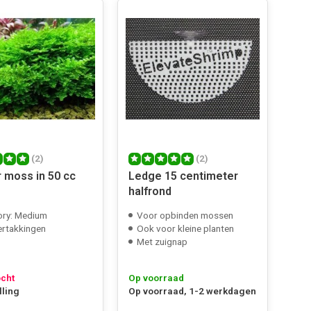
(2)
(2)
 moss in 50 cc
Ledge 15 centimeter
halfrond
ory: Medium
Voor opbinden mossen
ertakkingen
Ook voor kleine planten
Met zuignap
ocht
Op voorraad
lling
Op voorraad, 1-2 werkdagen