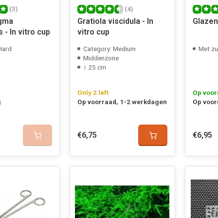
(3)
(4)
igma
Gratiola viscidula - In
Glazen
 - In vitro cup
vitro cup
Hard
Category: Medium
Met zuig
Middenzone
↕ 25 cm
Only 2 left
Op voor
g
Op voorraad, 1-2 werkdagen
Op voor
€6,75
€6,95