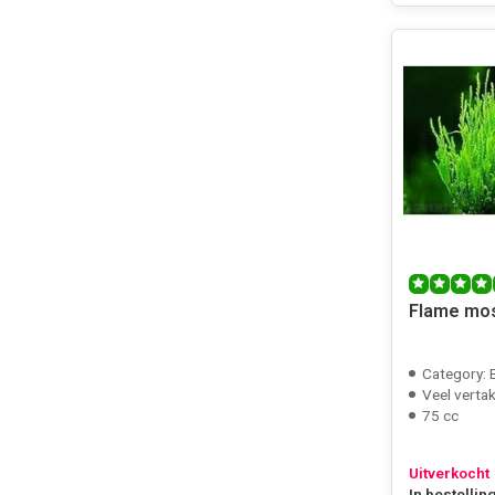
Flame mos
Category: 
Veel verta
75 cc
Uitverkocht
In bestellin