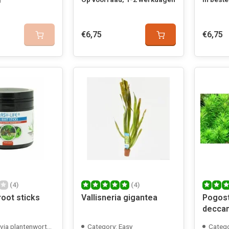
€6,75
€6,75
(4)
(4)
root sticks
Vallisneria gigantea
Pogos
deccane
cup
ia plantenwortels
Category: Easy
Categ