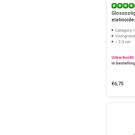
Glossost
elatinoides
Category: 
Voorgrond
↕ 2-3 cm
Uitverkocht
In bestellin
€6,75