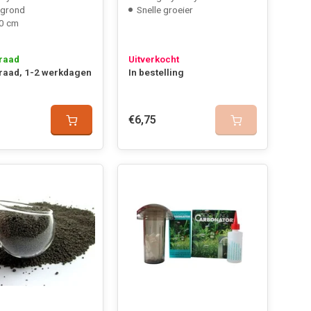
rgrond
Snelle groeier
0 cm
raad
Uitverkocht
raad, 1-2 werkdagen
In bestelling
€6,75