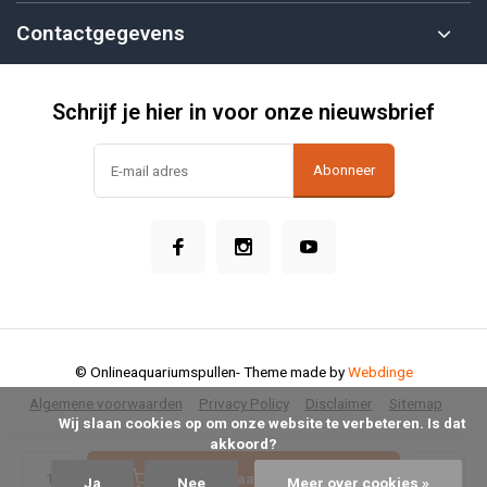
Contactgegevens
Schrijf je hier in voor onze nieuwsbrief
Abonneer
© Onlineaquariumspullen
- Theme made by
Webdinge
Algemene voorwaarden
Privacy Policy
Disclaimer
Sitemap
            Wij slaan cookies op om onze website te verbeteren. Is dat 
akkoord?

Toevoegen aan winkelwagen
Ja
Nee
Meer over cookies »