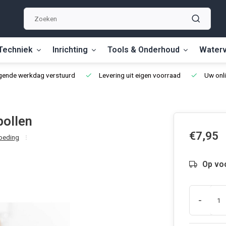
Techniek
Inrichting
Tools & Onderhoud
Waterv
lgende werkdag verstuurd
Levering uit eigen voorraad
Uw onli
pollen
€7,95
oeding
Op vo
-