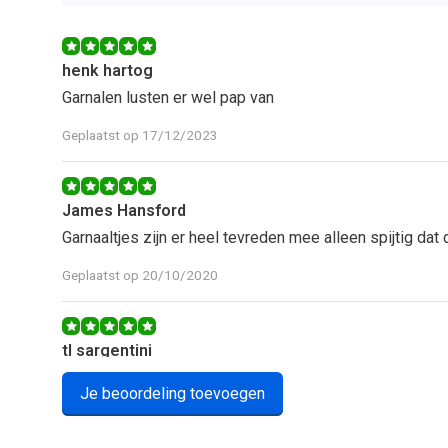
henk hartog
Garnalen lusten er wel pap van
Geplaatst op 17/12/2023
James Hansford
Garnaaltjes zijn er heel tevreden mee alleen spijtig dat d
Geplaatst op 20/10/2020
tl sargentini
Koper heeft geen omschrijving achtergelaten.
Je beoordeling toevoegen
Geplaatst op 14/08/2019