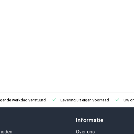
lgende werkdag verstuurd
Levering uit eigen voorraad
Uw onl
Informatie
hoden
Over ons