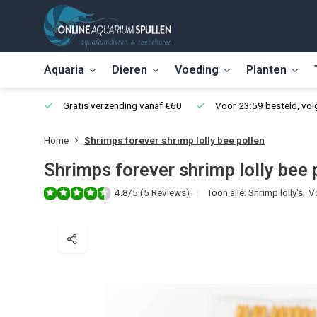
Aquaria
Dieren
Voeding
Planten
Gratis verzending vanaf €60
Voor 23:59 besteld, vo
Home
Shrimps forever shrimp lolly bee pollen
Shrimps forever shrimp lolly bee 
4.8/5 (5 Reviews)
Toon alle:
Shrimp lolly's
,
V