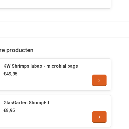
are producten
KW Shrimps lubao - microbial bags
€49,95
GlasGarten ShrimpFit
€8,95