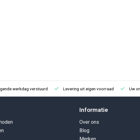
load in emmer met luchtsteen
lgende werkdag verstuurd
Levering uit eigen voorraad
Uw onl
verwacht!
Informatie
hoden
Over ons
en
Blog
Merken