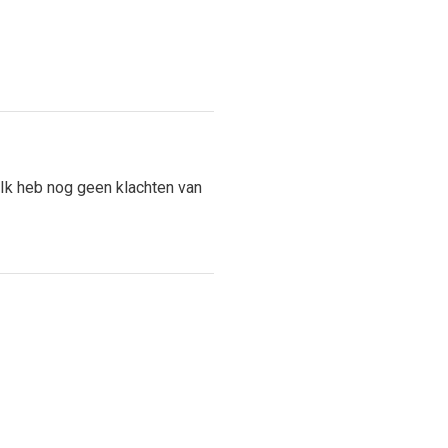
 Ik heb nog geen klachten van
n doen er goed op.