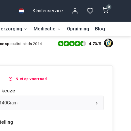
0
Klantenservice
erzorging
Medicatie
Opruiming
Blog
4.73
/
5
ne specialist sinds 2014
Niet op voorraad
 keuze
 140Gram
telling