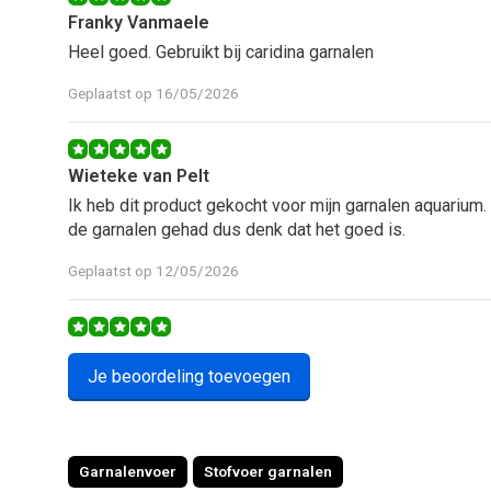
Franky Vanmaele
Heel goed. Gebruikt bij caridina garnalen
Geplaatst op 16/05/2026
Wieteke van Pelt
Ik heb dit product gekocht voor mijn garnalen aquarium.
de garnalen gehad dus denk dat het goed is.
Geplaatst op 12/05/2026
C de Boer
Je beoordeling toevoegen
Fijn spul, vissen en otocinclussen eten het erg graag e
Geplaatst op 23/03/2026
Garnalenvoer
Stofvoer garnalen