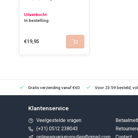
colin C.hughes
Used to create mulm on leaves for shrimp
Uitverkocht
In bestelling
Geplaatst op 07/08/2025
€19,95
R.c.p. Van Hassel
Had dit nodig voor fermentatie en ontwikkelen van bio
voorweken van bladeren voor garnalen.
Geplaatst op 05/06/2025
Gratis verzending vanaf €60
Voor 23:59 besteld, vo
Philippe Beernaert
Na een paar dagen al een mooie algengroei, beter dan 
Klantenservice
Geplaatst op 31/05/2023
Veelgestelde vragen
Betaalmet
(+31) 0512 238043
Retourner
onlineaquariumspullen@gmail.com
Contact