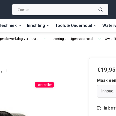
Techniek
Inrichting
Tools & Onderhoud
Waterv
lgende werkdag verstuurd
Levering uit eigen voorraad
Uw onli
€19,95
ng
Maak een
Bestseller
Inhoud:
In bes