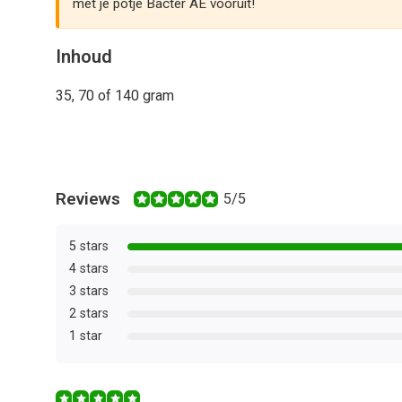
met je potje Bacter AE vooruit!
Inhoud
35, 70 of 140 gram
Reviews
5/5
5 stars
4 stars
3 stars
2 stars
1 star