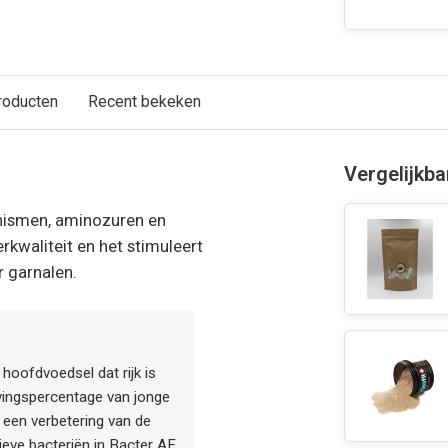
roducten
Recent bekeken
Vergelijkb
anismen, aminozuren en
kwaliteit en het stimuleert
or garnalen.
hoofdvoedsel dat rijk is
evingspercentage van jonge
 een verbetering van de
ieve bacteriën in Bacter AE