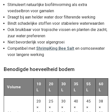
Stimuleert natuurlijke biofilmvorming als extra
voedselbron voor garnalen
Draagt bij aan helder water door filterende werking
Bindt schadelijke stoffen voor stabielere waterwaarden
Ook bruikbaar voor tropische vissen en planten die zacht,
zuur water prefereren
Niet bevorderlijk voor algengroei
Compatibel met
ShrimpKing Bee Salt
en osmosewater
voor langere werking
Benodigde hoeveelheid bodem
10
20
30
35
55
60
Volume
L
L
L
L
L
L
20
25
30
40
45
38
×
×
×
×
×
×