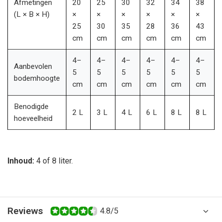
Afmetingen
20
25
30
32
34
38
(L × B × H)
×
×
×
×
×
×
25
30
35
28
36
43
cm
cm
cm
cm
cm
cm
4–
4–
4–
4–
4–
4–
Aanbevolen
5
5
5
5
5
5
bodemhoogte
cm
cm
cm
cm
cm
cm
Benodigde
2 L
3 L
4 L
6 L
8 L
8 L
hoeveelheid
Inhoud:
4 of 8 liter.
Reviews
4.8/5