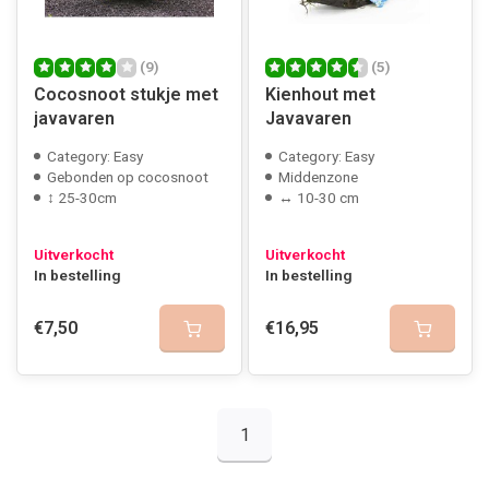
(9)
(5)
Cocosnoot stukje met
Kienhout met
javavaren
Javavaren
Category: Easy
Category: Easy
Gebonden op cocosnoot
Middenzone
↕ 25-30cm
↔ 10-30 cm
Uitverkocht
Uitverkocht
In bestelling
In bestelling
€7,50
€16,95
1