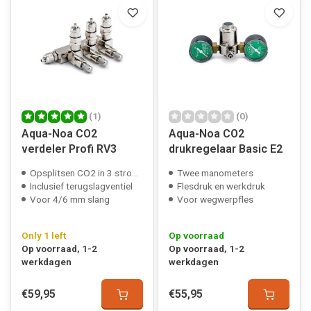
(1)
(0)
Aqua-Noa CO2
Aqua-Noa CO2
verdeler Profi RV3
drukregelaar Basic E2
Opsplitsen CO2 in 3 stromen
Twee manometers
Inclusief terugslagventiel
Flesdruk en werkdruk
Voor 4/6 mm slang
Voor wegwerpfles
Only 1 left
Op voorraad
Op voorraad, 1-2
Op voorraad, 1-2
werkdagen
werkdagen
€59,95
€55,95