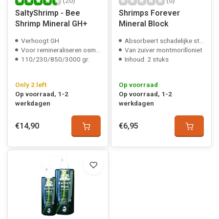
(20)
(0)
SaltyShrimp - Bee
Shrimps Forever
Shrimp Mineral GH+
Mineral Block
Verhoogt GH
Absorbeert schadelijke stoffen
Voor remineraliseren osmose/regenwater
Van zuiver montmorilloniet
110/230/850/3000 gr.
Inhoud: 2 stuks
Only 2 left
Op voorraad
Op voorraad, 1-2
Op voorraad, 1-2
werkdagen
werkdagen
€14,90
€6,95