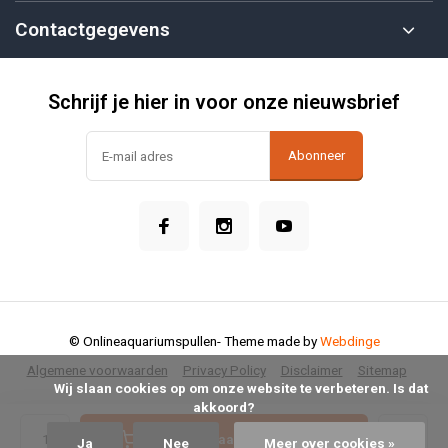
Contactgegevens
Schrijf je hier in voor onze nieuwsbrief
Abonneer
© Onlineaquariumspullen
- Theme made by
Webdinge
Algemene voorwaarden
Privacy Policy
Disclaimer
Sitemap
            Wij slaan cookies op om onze website te verbeteren. Is dat 
akkoord?

Toevoegen aan winkelwagen
Ja
Nee
Meer over cookies »