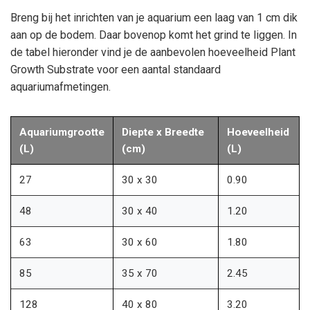
Breng bij het inrichten van je aquarium een laag van 1 cm dik
aan op de bodem. Daar bovenop komt het grind te liggen. In
de tabel hieronder vind je de aanbevolen hoeveelheid Plant
Growth Substrate voor een aantal standaard
aquariumafmetingen.
Aquariumgrootte
Diepte x Breedte
Hoeveelheid
(L)
(cm)
(L)
27
30 x 30
0.90
48
30 x 40
1.20
63
30 x 60
1.80
85
35 x 70
2.45
128
40 x 80
3.20