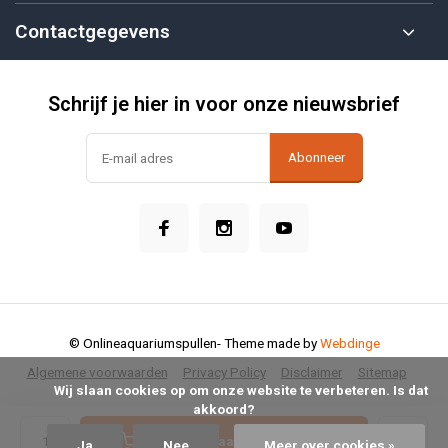
Contactgegevens
Schrijf je hier in voor onze nieuwsbrief
Abonneer
© Onlineaquariumspullen
- Theme made by
Webdinge
Algemene voorwaarden
Privacy Policy
Disclaimer
Sitemap
            Wij slaan cookies op om onze website te verbeteren. Is dat 
akkoord?

Toevoegen aan winkelwagen
Ja
Nee
Meer over cookies »