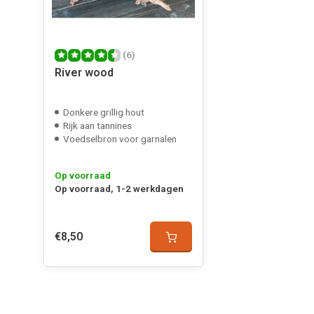
egbert broekhof
heel mooie
(6)
Geplaatst op 12/02/2023
River wood
Donkere grillig hout
Rijk aan tannines
Voedselbron voor garnalen
Op voorraad
Op voorraad, 1-2 werkdagen
€8,50