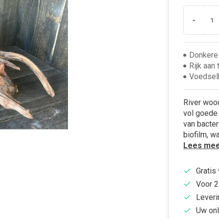
-
Donkere 
Rijk aan
Voedselb
River wood
vol goede 
van bacter
biofilm, w
Lees mee
Gratis
Voor 2
Leveri
Uw onl