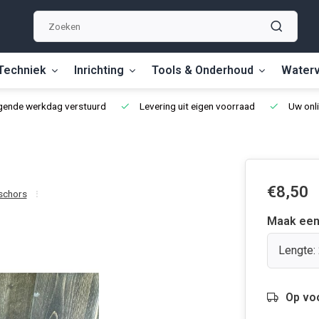
Techniek
Inrichting
Tools & Onderhoud
Waterv
lgende werkdag verstuurd
Levering uit eigen voorraad
Uw onli
€8,50
schors
Maak een
Lengte:
Op vo