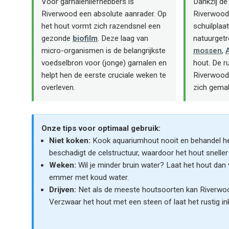
Voor garnalenliefhebbers is
Dankzij de 
Riverwood een absolute aanrader. Op
Riverwood 
het hout vormt zich razendsnel een
schuilplaat
gezonde
biofilm
. Deze laag van
natuurgetr
micro-organismen is de belangrijkste
mossen
,
voedselbron voor (jonge) garnalen en
hout. De r
helpt hen de eerste cruciale weken te
Riverwood 
overleven.
zich gemak
Onze tips voor optimaal gebruik:
Niet koken:
Kook aquariumhout nooit en behandel het
beschadigt de celstructuur, waardoor het hout sneller 
Weken:
Wil je minder bruin water? Laat het hout dan 
emmer met koud water.
Drijven:
Net als de meeste houtsoorten kan Riverwood i
Verzwaar het hout met een steen of laat het rustig in