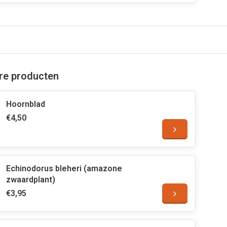
are producten
Hoornblad
€4,50
Echinodorus bleheri (amazone
zwaardplant)
€3,95