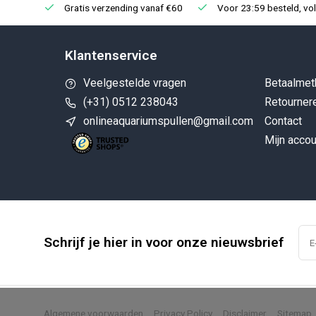
Gratis verzending vanaf €60
Voor 23:59 besteld, vo
Klantenservice
Veelgestelde vragen
Betaalmet
(+31) 0512 238043
Retourner
onlineaquariumspullen@gmail.com
Contact
Mijn accou
Schrijf je hier in voor onze nieuwsbrief
            Wij slaan cookies 
Algemene voorwaarden
Privacy Policy
Disclaimer
Sitemap