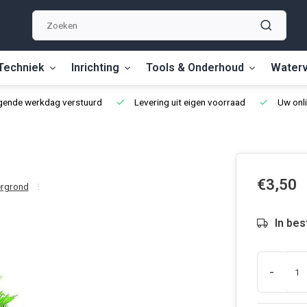
Techniek
Inrichting
Tools & Onderhoud
Waterv
lgende werkdag verstuurd
Levering uit eigen voorraad
Uw onli
€3,50
ergrond
In bes
-