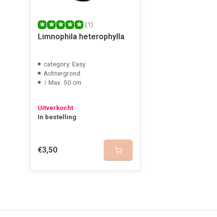
(1)
Limnophila heterophylla
category: Easy
Achtergrond
↕ Max. 50 cm
Uitverkocht
In bestelling
€3,50