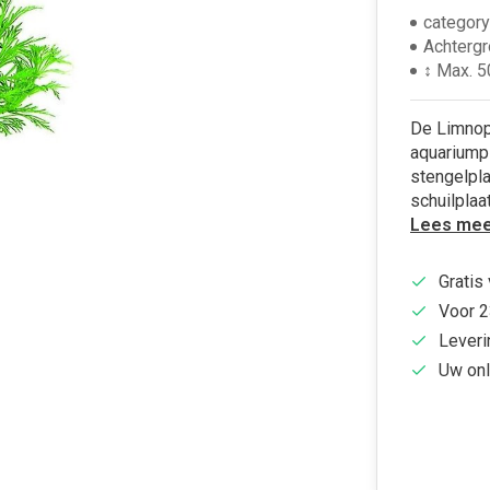
category
Achterg
↕ Max. 
De Limnoph
aquariumpl
stengelpla
schuilplaa
Lees mee
Gratis
Voor 2
Leveri
Uw onl