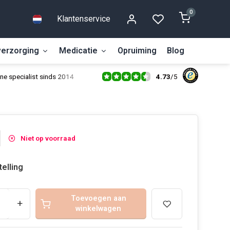
0
Klantenservice
erzorging
Medicatie
Opruiming
Blog
4.73
/
5
ne specialist sinds 2014
Niet op voorraad
telling
Toevoegen aan
+
winkelwagen