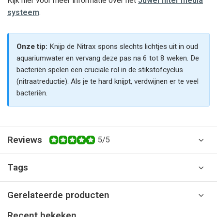
Kijk hier voor meer informatie over het
Juwel filter media
systeem
.
Onze tip:
Knijp de Nitrax spons slechts lichtjes uit in oud
aquariumwater en vervang deze pas na 6 tot 8 weken. De
bacteriën spelen een cruciale rol in de stikstofcyclus
(nitraatreductie). Als je te hard knijpt, verdwijnen er te veel
bacteriën.
Reviews
5/5
Tags
Gerelateerde producten
Recent bekeken